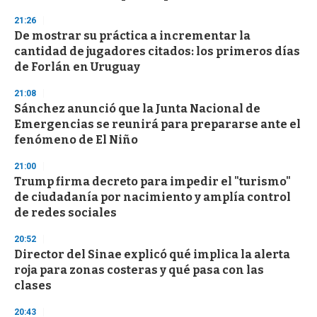
f
3
21:26
3
s
De mostrar su práctica a incrementar la
e
cantidad de jugadores citados: los primeros días
c
de Forlán en Uruguay
o
n
d
21:08
s
Sánchez anunció que la Junta Nacional de
Emergencias se reunirá para prepararse ante el
fenómeno de El Niño
21:00
Trump firma decreto para impedir el "turismo"
de ciudadanía por nacimiento y amplía control
de redes sociales
20:52
Director del Sinae explicó qué implica la alerta
roja para zonas costeras y qué pasa con las
clases
20:43