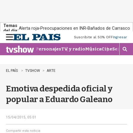
Temas
Alerta roja
Preocupaciones en INR
Bañados de Carrasco
del día:
Suscribite al 50% OFF
Ingresar
M
e
Personajes
TV y radio
Música
Cine
Series
Te
n
M
u
o
s
t
EL PAÍS
TVSHOW
ARTE
r
a
Emotiva despedida oficial y
r
b
popular a Eduardo Galeano
�
s
q
u
15/04/2015, 05:01
e
d
Compartir esta noticia