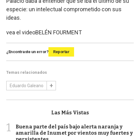
Palacio daba a entender que se iba el último de su
especie: un intelectual comprometido con sus
ideas.
vea el video
BELÉN FOURMENT
¿Encontraste un error?
Reportar
Temas relacionados
Eduardo Galeano
Las Más Vistas
1
Buena parte del país bajo alerta naranja y
amarilla de Inumet por vientos muy fuertes y
persistentes