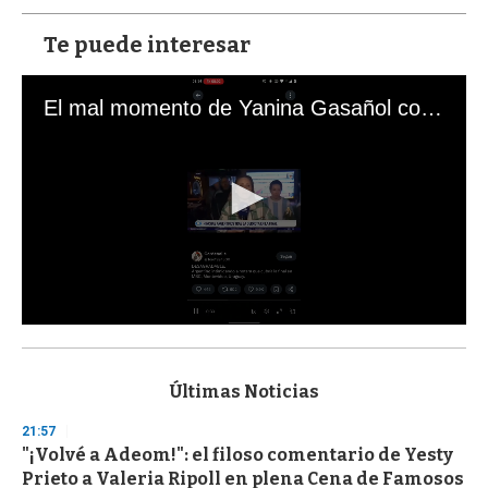
Te puede interesar
El mal momento de Yanina Gasañol con un hincha argentino en "Subrayado"
0
s
e
c
Últimas Noticias
o
n
21:57
d
"¡Volvé a Adeom!": el filoso comentario de Yesty
s
o
Prieto a Valeria Ripoll en plena Cena de Famosos