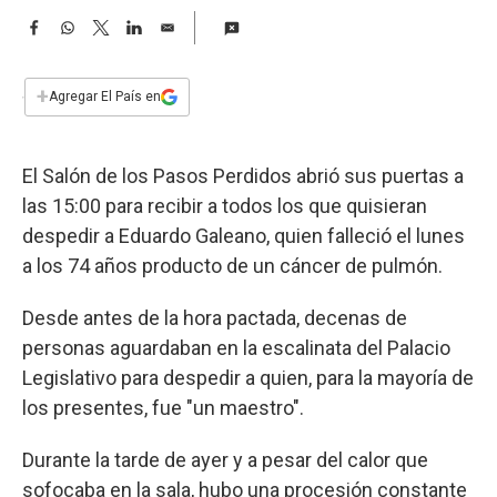
a
F
W
T
L
E
a
h
w
i
m
c
a
i
n
a
e
t
t
k
i
+
Agregar El País en
b
s
t
e
l
o
A
e
d
o
p
r
I
El Salón de los Pasos Perdidos abrió sus puertas a
k
p
n
las 15:00 para recibir a todos los que quisieran
despedir a Eduardo Galeano, quien falleció el lunes
a los 74 años producto de un cáncer de pulmón.
Desde antes de la hora pactada, decenas de
personas aguardaban en la escalinata del Palacio
Legislativo para despedir a quien, para la mayoría de
los presentes, fue "un maestro".
Durante la tarde de ayer y a pesar del calor que
sofocaba en la sala, hubo una procesión constante