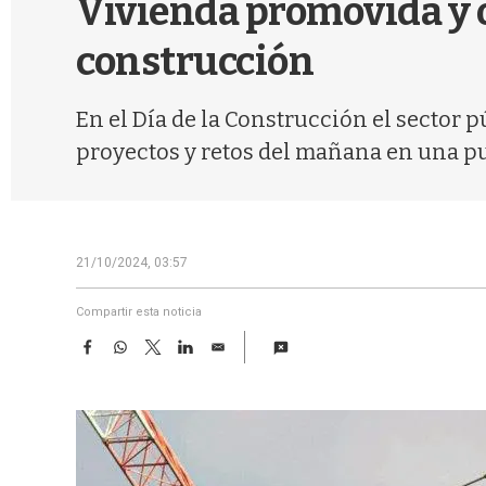
Vivienda promovida y o
construcción
En el Día de la Construcción el sector
proyectos y retos del mañana en una pu
21/10/2024, 03:57
Compartir esta noticia
F
W
T
L
E
a
h
w
i
m
c
a
i
n
a
e
t
t
k
i
b
s
t
e
l
o
A
e
d
o
p
r
I