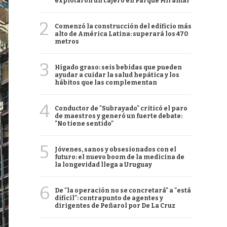
explotaron un cajero en Parque Miramar
2
Comenzó la construcción del edificio más
alto de América Latina: superará los 470
metros
3
Hígado graso: seis bebidas que pueden
ayudar a cuidar la salud hepática y los
hábitos que las complementan
4
Conductor de "Subrayado" criticó el paro
de maestros y generó un fuerte debate:
"No tiene sentido"
5
Jóvenes, sanos y obsesionados con el
futuro: el nuevo boom de la medicina de
la longevidad llega a Uruguay
6
De "la operación no se concretará" a "está
difícil": contrapunto de agentes y
dirigentes de Peñarol por De La Cruz