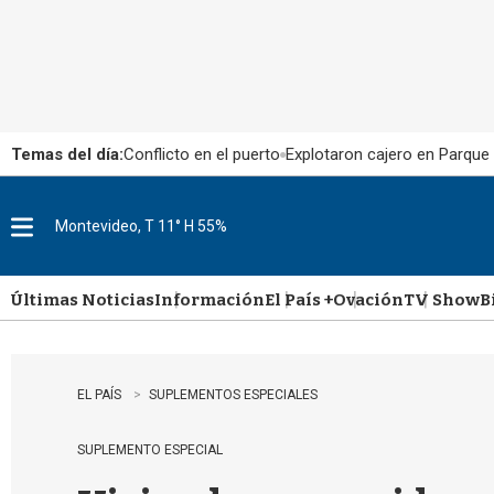
Temas del día:
Conflicto en el puerto
Explotaron cajero en Parque
Montevideo, T 11° H 55%
M
e
n
u
Últimas Noticias
Información
El País +
Ovación
TV Show
B
EL PAÍS
SUPLEMENTOS ESPECIALES
SUPLEMENTO ESPECIAL