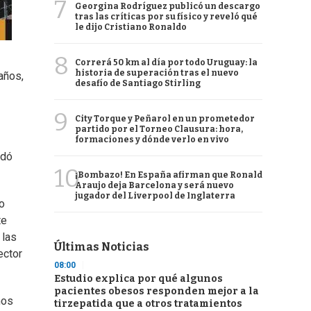
7
Georgina Rodríguez publicó un descargo
tras las críticas por su físico y reveló qué
le dijo Cristiano Ronaldo
8
Correrá 50 km al día por todo Uruguay: la
historia de superación tras el nuevo
años,
desafío de Santiago Stirling
9
City Torque y Peñarol en un prometedor
partido por el Torneo Clausura: hora,
formaciones y dónde verlo en vivo
rdó
10
¡Bombazo! En España afirman que Ronald
Araujo deja Barcelona y será nuevo
jugador del Liverpool de Inglaterra
io
te
 las
Últimas Noticias
ector
08:00
Estudio explica por qué algunos
pacientes obesos responden mejor a la
mos
tirzepatida que a otros tratamientos