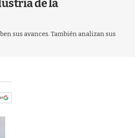
ustria de la
s
q
u
e
d
hiben sus avances. También analizan sus
a
 en