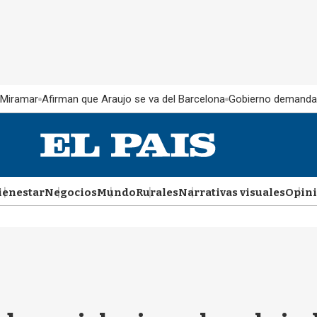
 Miramar
Afirman que Araujo se va del Barcelona
Gobierno demanda
ienestar
Negocios
Mundo
Rurales
Narrativas visuales
Opin