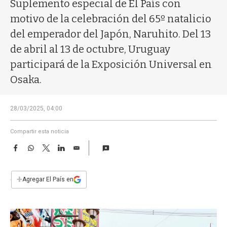
a
Suplemento especial de El País con
motivo de la celebración del 65º natalicio
del emperador del Japón, Naruhito. Del 13
de abril al 13 de octubre, Uruguay
participará de la Exposición Universal en
Osaka.
28/03/2025, 04:00
Compartir esta noticia
F
W
T
L
E
a
h
w
i
m
c
a
i
n
a
e
t
t
k
i
+
Agregar El País en
b
s
t
e
l
o
A
e
d
o
p
r
I
k
p
n