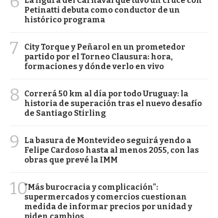
6
La figura del Carnaval que tuvo un cruce con
Petinatti debuta como conductor de un
histórico programa
7
City Torque y Peñarol en un prometedor
partido por el Torneo Clausura: hora,
formaciones y dónde verlo en vivo
8
Correrá 50 km al día por todo Uruguay: la
historia de superación tras el nuevo desafío
de Santiago Stirling
9
La basura de Montevideo seguirá yendo a
Felipe Cardoso hasta al menos 2055, con las
obras que prevé la IMM
10
"Más burocracia y complicación":
supermercados y comercios cuestionan
medida de informar precios por unidad y
piden cambios