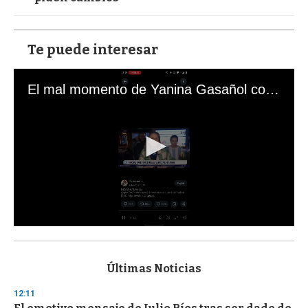
Te puede interesar
El mal momento de Yanina Gasañol con un hincha argentino en "Subrayado"
0
s
e
c
Últimas Noticias
o
n
12:11
d
s