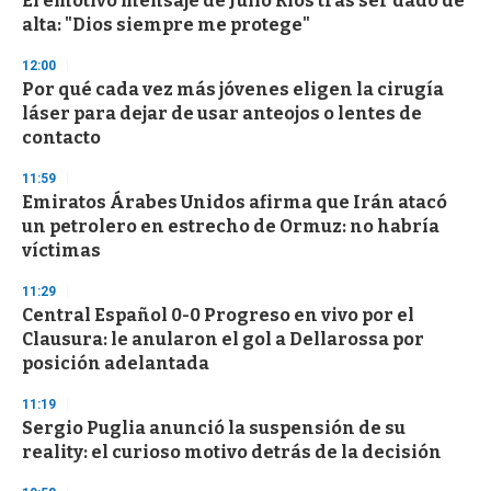
El emotivo mensaje de Julio Ríos tras ser dado de
o
alta: "Dios siempre me protege"
f
3
12:00
3
s
Por qué cada vez más jóvenes eligen la cirugía
e
láser para dejar de usar anteojos o lentes de
c
contacto
o
n
d
11:59
s
Emiratos Árabes Unidos afirma que Irán atacó
un petrolero en estrecho de Ormuz: no habría
víctimas
11:29
Central Español 0-0 Progreso en vivo por el
Clausura: le anularon el gol a Dellarossa por
posición adelantada
11:19
Sergio Puglia anunció la suspensión de su
reality: el curioso motivo detrás de la decisión