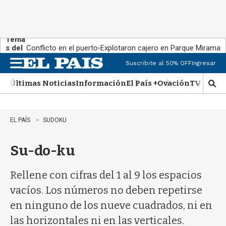
Tema
s del
Conflicto en el puerto
Explotaron cajero en Parque Miramar
día:
Suscribite al 50% OFF
Ingresar
M
e
Últimas Noticias
Información
El País +
Ovación
TV Show
n
M
u
o
s
t
EL PAÍS
SUDOKU
r
a
Su-do-ku
r
b
�
Rellene con cifras del 1 al 9 los espacios
s
q
vacíos. Los números no deben repetirse
u
en ninguno de los nueve cuadrados, ni en
e
d
las horizontales ni en las verticales.