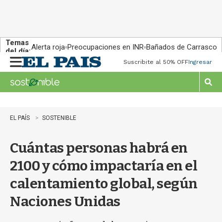
Temas
Alerta roja
Preocupaciones en INR
Bañados de Carrasco
del día:
Suscribite al 50% OFF
Ingresar
M
e
n
M
u
o
s
t
EL PAÍS
SOSTENIBLE
r
a
Cuántas personas habrá en
r
b
2100 y cómo impactaría en el
�
s
calentamiento global, según
q
u
Naciones Unidas
e
d