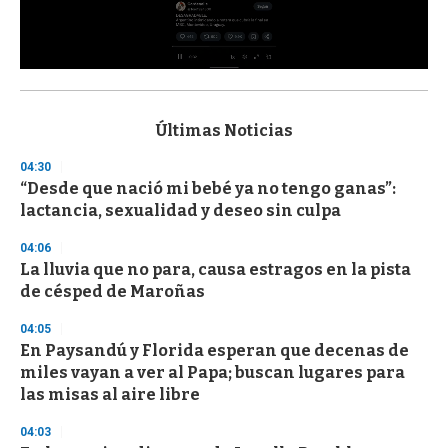
0
s
e
c
Últimas Noticias
o
n
04:30
d
“Desde que nació mi bebé ya no tengo ganas”:
s
o
lactancia, sexualidad y deseo sin culpa
f
3
04:06
3
s
La lluvia que no para, causa estragos en la pista
e
de césped de Maroñas
c
o
04:05
n
d
En Paysandú y Florida esperan que decenas de
s
miles vayan a ver al Papa; buscan lugares para
las misas al aire libre
04:03