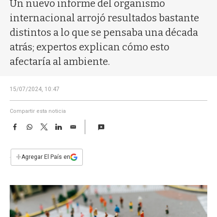
a
Un nuevo informe del organismo
internacional arrojó resultados bastante
distintos a lo que se pensaba una década
atrás; expertos explican cómo esto
afectaría al ambiente.
15/07/2024, 10:47
Compartir esta noticia
F
W
T
L
E
a
h
w
i
m
c
a
i
n
a
e
t
t
k
i
+
Agregar El País en
b
s
t
e
l
o
A
e
d
o
p
r
I
k
p
n