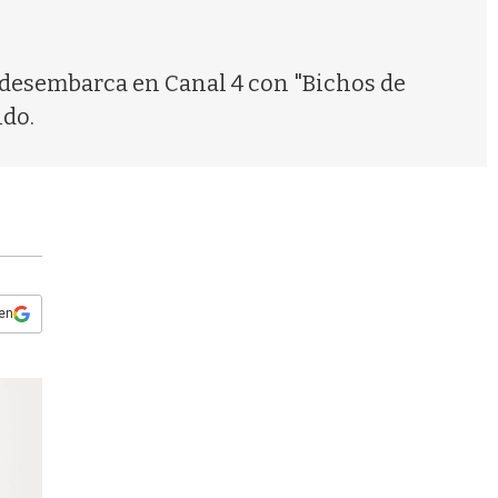
s
q
u
e
 desembarca en Canal 4 con "Bichos de
d
ido.
a
 en