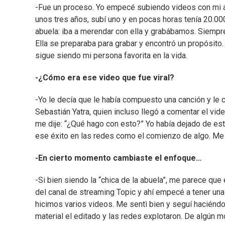
-Fue un proceso. Yo empecé subiendo videos con mi ab
unos tres años, subí uno y en pocas horas tenía 20.00
abuela: iba a merendar con ella y grabábamos. Siempr
Ella se preparaba para grabar y encontró un propósito.
sigue siendo mi persona favorita en la vida.
-¿Cómo era ese video que fue viral?
-Yo le decía que le había compuesto una canción y le c
Sebastián Yatra, quien incluso llegó a comentar el vid
me dije: “¿Qué hago con esto?” Yo había dejado de es
ese éxito en las redes como el comienzo de algo. M
-En cierto momento cambiaste el enfoque…
-Si bien siendo la “chica de la abuela”, me parece qu
del canal de streaming Topic y ahí empecé a tener una 
hicimos varios videos. Me sentì bien y seguí haciéndol
material el editado y las redes explotaron. De algún