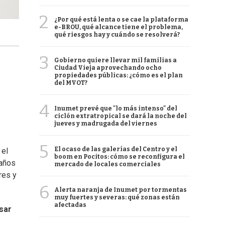
2
¿Por qué está lenta o se cae la plataforma
e-BROU, qué alcance tiene el problema,
qué riesgos hay y cuándo se resolverá?
3
Gobierno quiere llevar mil familias a
Ciudad Vieja aprovechando ocho
propiedades públicas: ¿cómo es el plan
del MVOT?
4
Inumet prevé que "lo más intenso" del
ciclón extratropical se dará la noche del
jueves y madrugada del viernes
5
El ocaso de las galerías del Centro y el
 el
boom en Pocitos: cómo se reconfigura el
 años
mercado de locales comerciales
res y
6
Alerta naranja de Inumet por tormentas
muy fuertes y severas: qué zonas están
afectadas
sar