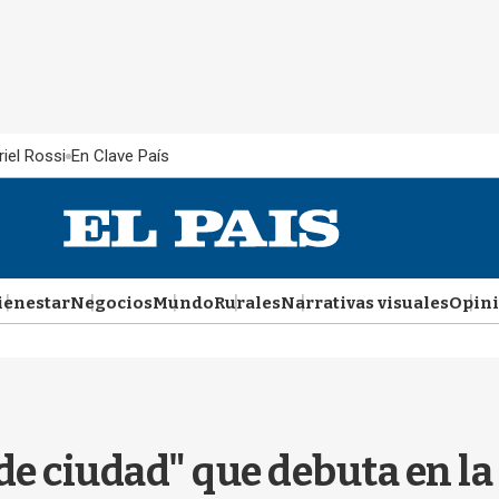
iel Rossi
En Clave País
ienestar
Negocios
Mundo
Rurales
Narrativas visuales
Opin
de ciudad" que debuta en la