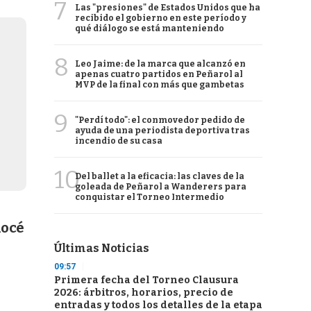
7
Las "presiones" de Estados Unidos que ha
recibido el gobierno en este período y
qué diálogo se está manteniendo
8
Leo Jaime: de la marca que alcanzó en
apenas cuatro partidos en Peñarol al
MVP de la final con más que gambetas
9
"Perdí todo": el conmovedor pedido de
ayuda de una periodista deportiva tras
incendio de su casa
10
Del ballet a la eficacia: las claves de la
goleada de Peñarol a Wanderers para
conquistar el Torneo Intermedio
nocé
Últimas Noticias
09:57
Primera fecha del Torneo Clausura
2026: árbitros, horarios, precio de
entradas y todos los detalles de la etapa