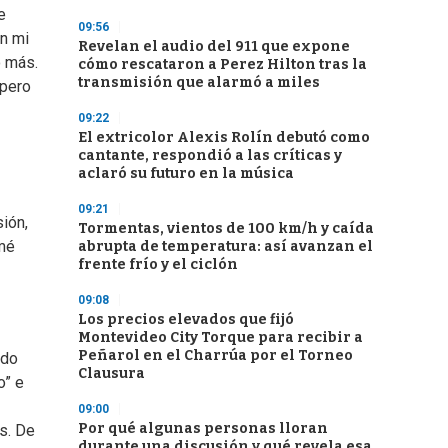
e
09:56
on mi
Revelan el audio del 911 que expone
o más.
cómo rescataron a Perez Hilton tras la
transmisión que alarmó a miles
 pero
09:22
El extricolor Alexis Rolín debutó como
cantante, respondió a las críticas y
aclaró su futuro en la música
09:21
ión,
Tormentas, vientos de 100 km/h y caída
omé
abrupta de temperatura: así avanzan el
frente frío y el ciclón
09:08
Los precios elevados que fijó
Montevideo City Torque para recibir a
Peñarol en el Charrúa por el Torneo
ado
Clausura
o” e
09:00
Por qué algunas personas lloran
s. De
durante una discusión y qué revela esa