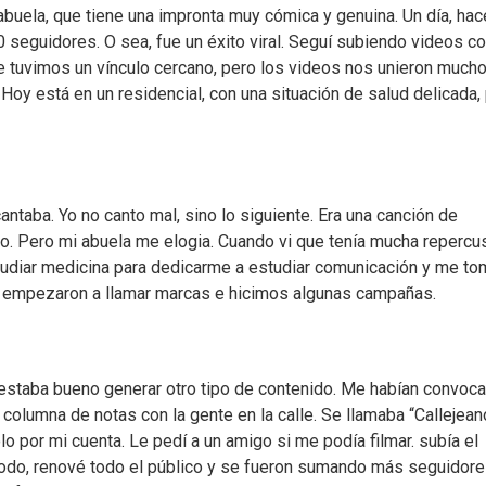
uela, que tiene una impronta muy cómica y genuina. Un día, hac
0 seguidores. O sea, fue un éxito viral. Seguí subiendo videos c
e tuvimos un vínculo cercano, pero los videos nos unieron much
 Hoy está en un residencial, con una situación de salud delicada,
antaba. Yo no canto mal, sino lo siguiente. Era una canción de
eo. Pero mi abuela me elogia. Cuando vi que tenía mucha repercus
tudiar medicina para dedicarme a estudiar comunicación y me t
e empezaron a llamar marcas e hicimos algunas campañas.
e estaba bueno generar otro tipo de contenido. Me habían convoc
columna de notas con la gente en la calle. Se llamaba “Callejean
o por mi cuenta. Le pedí a un amigo si me podía filmar. subía el
 modo, renové todo el público y se fueron sumando más seguidore