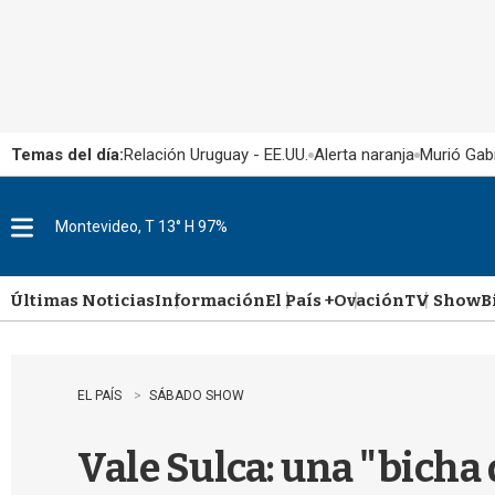
Temas del día:
Relación Uruguay - EE.UU.
Alerta naranja
Murió Gabr
Montevideo, T 13° H 97%
M
e
n
u
Últimas Noticias
Información
El País +
Ovación
TV Show
B
EL PAÍS
SÁBADO SHOW
Vale Sulca: una "bicha 