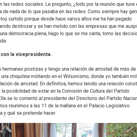
 las redes sociales. Le pregunto, ¿todo por la reunión que tuve 
ta de nada de lo que pasaba en las redes. Como siempre hay gen
 estoy curtido porque desde hace varios años me ha han pegado
uerido destrozar y se han metido con las empresas que me auspi
ne una democracia plena, hago lo que se me canta, tomo las decis
ida.
con la vicepresidenta.
s hermanas postizas y tengo una relación de amistad de más de
una chiquilina militando en el Wilsonismo, donde yo también mil
ación de amistad. En definitiva, hemos tenido una relación cons
la posibilidad de estar en la Comisión de Cultura del Partido
lla se lo comentó al presidente del Directorio del Partido Nacion
s nos reunimos a las 11 de la mañana en el Palacio Legislativo.
a y qué se pretende hacer.