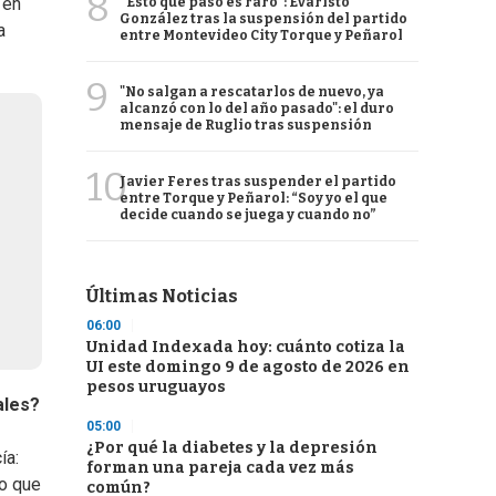
8
 en
“Esto que pasó es raro”: Evaristo
González tras la suspensión del partido
a
entre Montevideo City Torque y Peñarol
9
"No salgan a rescatarlos de nuevo, ya
alcanzó con lo del año pasado": el duro
mensaje de Ruglio tras suspensión
10
Javier Feres tras suspender el partido
entre Torque y Peñarol: “Soy yo el que
decide cuando se juega y cuando no”
Últimas Noticias
06:00
Unidad Indexada hoy: cuánto cotiza la
UI este domingo 9 de agosto de 2026 en
pesos uruguayos
ales?
05:00
¿Por qué la diabetes y la depresión
ía:
forman una pareja cada vez más
lo que
común?