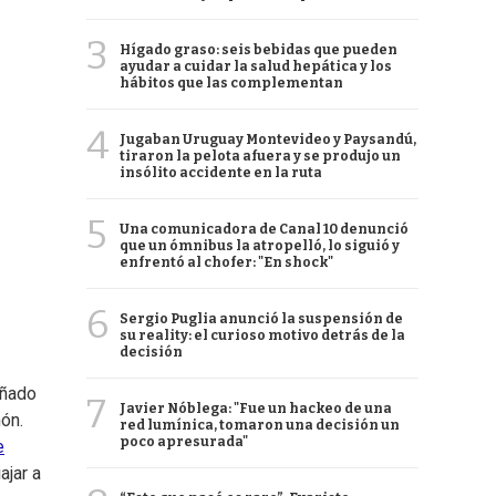
3
Hígado graso: seis bebidas que pueden
ayudar a cuidar la salud hepática y los
hábitos que las complementan
4
Jugaban Uruguay Montevideo y Paysandú,
tiraron la pelota afuera y se produjo un
insólito accidente en la ruta
5
Una comunicadora de Canal 10 denunció
que un ómnibus la atropelló, lo siguió y
enfrentó al chofer: "En shock"
6
Sergio Puglia anunció la suspensión de
su reality: el curioso motivo detrás de la
decisión
añado
7
Javier Nóblega: "Fue un hackeo de una
món.
red lumínica, tomaron una decisión un
poco apresurada"
e
ajar a