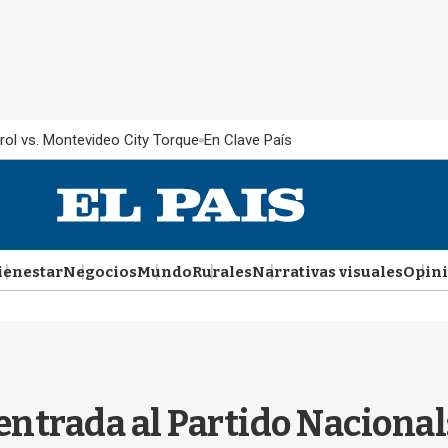
rol vs. Montevideo City Torque
En Clave País
ienestar
Negocios
Mundo
Rurales
Narrativas visuales
Opin
entrada al Partido Nacional: