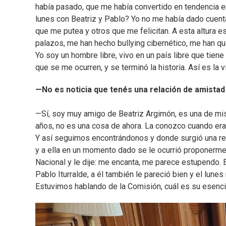
había pasado, que me había convertido en tendencia en
lunes con Beatriz y Pablo? Yo no me había dado cuen
que me putea y otros que me felicitan. A esta altura
palazos, me han hecho bullying cibernético, me han q
Yo soy un hombre libre, vivo en un país libre que tie
que se me ocurren, y se terminó la historia. Así es la v
—No es noticia que tenés una relación de amistad 
—Sí, soy muy amigo de Beatriz Argimón, es una de mi
años, no es una cosa de ahora. La conozco cuando era 
Y así seguimos encontrándonos y donde surgió una rel
y a ella en un momento dado se le ocurrió proponerme 
Nacional y le dije: me encanta, me parece estupendo. E
Pablo Iturralde, a él también le pareció bien y el lune
Estuvimos hablando de la Comisión, cuál es su esenci