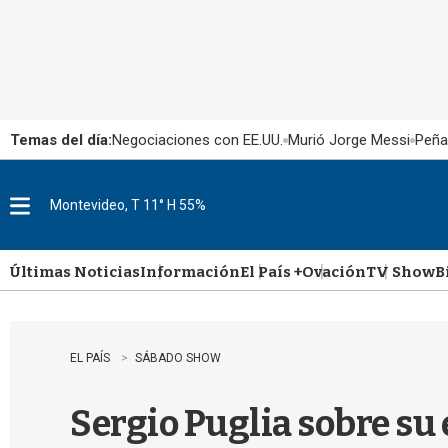
Temas del día:
Negociaciones con EE.UU.
Murió Jorge Messi
Peña
Montevideo, T 11° H 55%
M
e
n
u
Últimas Noticias
Información
El País +
Ovación
TV Show
B
EL PAÍS
SÁBADO SHOW
Sergio Puglia sobre su 