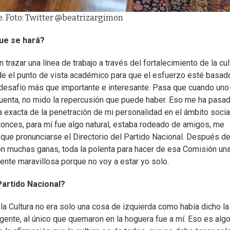
e. Foto: Twitter @beatrizargimon
que se hará?
trazar una línea de trabajo a través del fortalecimiento de la cul
 el punto de vista académico para que el esfuerzo esté basad
n desafío más que importante e interesante. Pasa que cuando uno
cuenta, no mido la repercusión que puede haber. Eso me ha pasa
 exacta de la penetración de mi personalidad en el ámbito social
 Entonces, para mí fue algo natural, estaba rodeado de amigos, me
r que pronunciarse el Directorio del Partido Nacional. Después d
on muchas ganas, toda la polenta para hacer de esa Comisión un
ente maravillosa porque no voy a estar yo solo.
Partido Nacional?
a Cultura no era solo una cosa de izquierda como había dicho la
ente, al único que quemaron en la hoguera fue a mí. Eso es algo