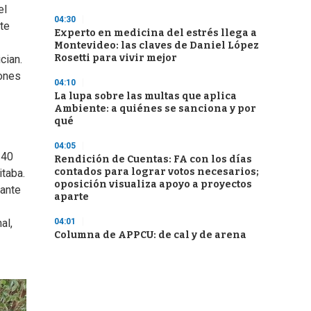
el
04:30
te
Experto en medicina del estrés llega a
Montevideo: las claves de Daniel López
Rosetti para vivir mejor
cian.
iones
04:10
La lupa sobre las multas que aplica
Ambiente: a quiénes se sanciona y por
qué
04:05
 40
Rendición de Cuentas: FA con los días
contados para lograr votos necesarios;
itaba.
oposición visualiza apoyo a proyectos
tante
aparte
04:01
al,
Columna de APPCU: de cal y de arena