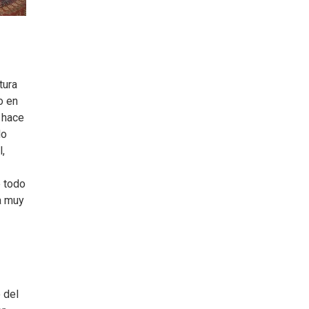
tura
o en
 hace
do
,
e todo
a muy
 del