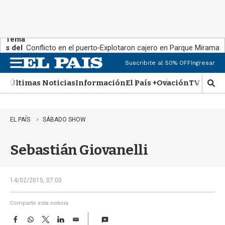
Tema
s del
Conflicto en el puerto
Explotaron cajero en Parque Miramar
día:
Suscribite al 50% OFF
Ingresar
M
e
Últimas Noticias
Información
El País +
Ovación
TV Show
n
M
u
o
s
t
EL PAÍS
SÁBADO SHOW
r
a
Sebastián Giovanelli
r
b
�
s
14/02/2015, 07:00
q
u
Compartir esta noticia
e
F
W
T
L
E
d