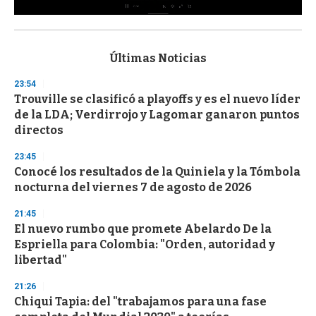
0
s
e
c
Últimas Noticias
o
n
23:54
d
Trouville se clasificó a playoffs y es el nuevo líder
s
o
de la LDA; Verdirrojo y Lagomar ganaron puntos
f
directos
3
3
s
23:45
e
Conocé los resultados de la Quiniela y la Tómbola
c
nocturna del viernes 7 de agosto de 2026
o
n
d
21:45
s
El nuevo rumbo que promete Abelardo De la
Espriella para Colombia: "Orden, autoridad y
libertad"
21:26
Chiqui Tapia: del "trabajamos para una fase