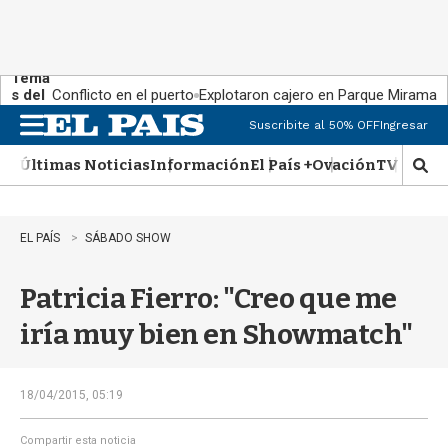
Tema
s del
Conflicto en el puerto
Explotaron cajero en Parque Miramar
día:
Suscribite al 50% OFF
Ingresar
M
e
Últimas Noticias
Información
El País +
Ovación
TV Show
n
M
u
o
s
t
EL PAÍS
SÁBADO SHOW
r
a
Patricia Fierro: "Creo que me
r
b
iría muy bien en Showmatch"
�
s
q
u
18/04/2015, 05:19
e
d
Compartir esta noticia