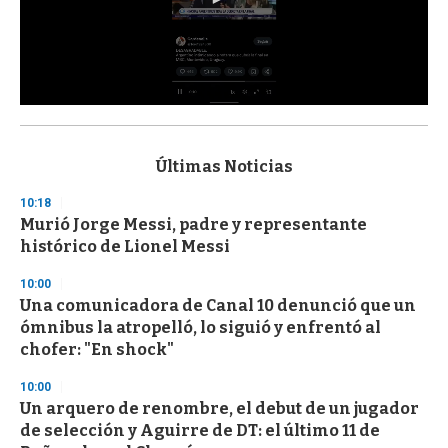
0
s
e
c
Últimas Noticias
o
n
10:18
d
Murió Jorge Messi, padre y representante
s
o
histórico de Lionel Messi
f
3
10:00
3
s
Una comunicadora de Canal 10 denunció que un
e
ómnibus la atropelló, lo siguió y enfrentó al
c
chofer: "En shock"
o
n
d
10:00
s
Un arquero de renombre, el debut de un jugador
de selección y Aguirre de DT: el último 11 de