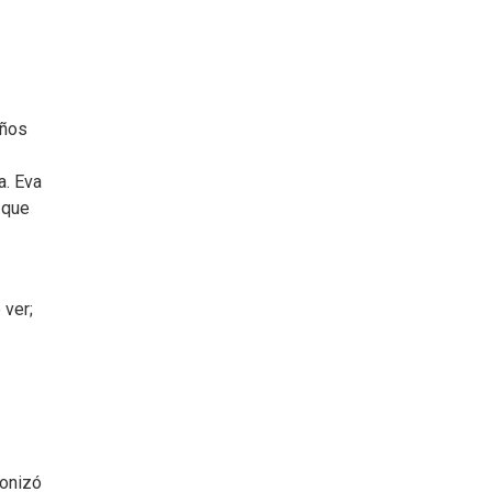
años
a. Eva
 que
 ver;
gonizó