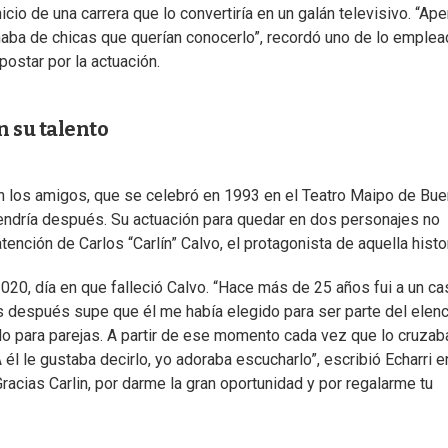
icio de una carrera que lo convertiría en un galán televisivo. “Ap
lenaba de chicas que querían conocerlo”, recordó uno de lo emple
postar por la actuación.
n su talento
on los amigos, que se celebró en 1993 en el Teatro Maipo de Bu
 vendría después. Su actuación para quedar en dos personajes no
tención de Carlos “Carlín” Calvo, el protagonista de aquella histor
2020, día en que falleció Calvo. “Hace más de 25 años fui a un ca
as después supe que él me había elegido para ser parte del elen
 para parejas. A partir de ese momento cada vez que lo cruza
 A él le gustaba decirlo, yo adoraba escucharlo”, escribió Echarri e
Gracias Carlin, por darme la gran oportunidad y por regalarme tu