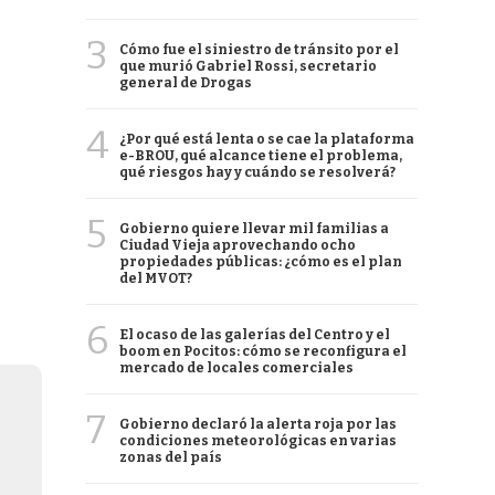
3
Cómo fue el siniestro de tránsito por el
que murió Gabriel Rossi, secretario
general de Drogas
4
¿Por qué está lenta o se cae la plataforma
e-BROU, qué alcance tiene el problema,
qué riesgos hay y cuándo se resolverá?
5
Gobierno quiere llevar mil familias a
Ciudad Vieja aprovechando ocho
propiedades públicas: ¿cómo es el plan
del MVOT?
6
El ocaso de las galerías del Centro y el
boom en Pocitos: cómo se reconfigura el
mercado de locales comerciales
7
Gobierno declaró la alerta roja por las
condiciones meteorológicas en varias
zonas del país