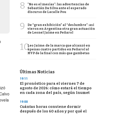
8
"No es el mesías": las advertencias de
Sebastián Da Silva ante el esperado
discurso de Lacalle Pou
9
De “gran exhibición” al “deslumbre”: así
vieron en Argentina otra gran actuación
de Leonel Jaime en Peñarol
n
10
Leo Jaime: de la marca que alcanzó en
apenas cuatro partidos en Peñarol al
MVP de la final con más que gambetas
Últimas Noticias
19:11
El pronóstico para el viernes 7 de
izó
agosto de 2026: cómo estará el tiempo
en cada zona del país, según Inumet
 Calvo
novela
19:00
Cuántas horas conviene dormir
después de los 60 años y por qué el