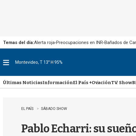
Temas del día:
Alerta roja
Preocupaciones en INR
Bañados de Ca
Montevideo, T 13° H 95%
M
e
n
u
Últimas Noticias
Información
El País +
Ovación
TV Show
B
EL PAÍS
SÁBADO SHOW
Pablo Echarri: su sueño 