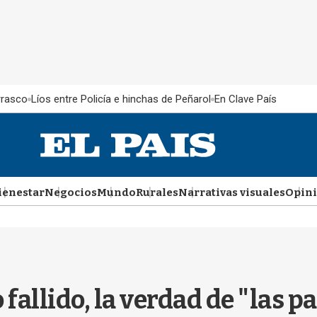
rrasco
Líos entre Policía e hinchas de Peñarol
En Clave País
ienestar
Negocios
Mundo
Rurales
Narrativas visuales
Opin
fallido, la verdad de "las pa