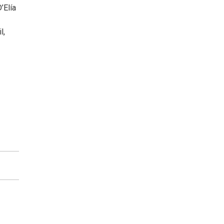
’Elía
l,