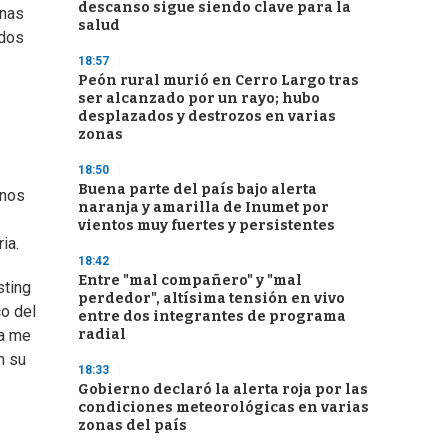
descanso sigue siendo clave para la
enas
salud
ados
18:57
Peón rural murió en Cerro Largo tras
ser alcanzado por un rayo; hubo
desplazados y destrozos en varias
zonas
18:50
Buena parte del país bajo alerta
enos
naranja y amarilla de Inumet por
vientos muy fuertes y persistentes
ia.
18:42
Entre "mal compañero" y "mal
sting
perdedor", altísima tensión en vivo
co del
entre dos integrantes de programa
radial
ba me
n su
18:33
Gobierno declaró la alerta roja por las
condiciones meteorológicas en varias
zonas del país