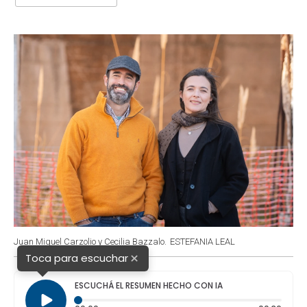
b
s
t
e
l
o
A
e
d
o
p
r
I
k
p
n
Juan Miguel Carzolio y Cecilia Bazzalo.
ESTEFANIA LEAL
×
Toca para escuchar
ESCUCHÁ EL RESUMEN HECHO CON IA