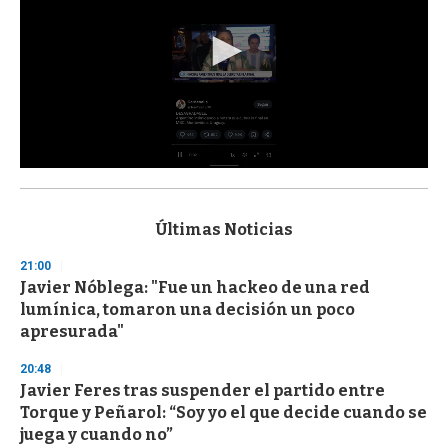
0
s
e
c
Últimas Noticias
o
n
21:00
d
Javier Nóblega: "Fue un hackeo de una red
s
o
lumínica, tomaron una decisión un poco
f
apresurada"
3
3
s
20:48
e
Javier Feres tras suspender el partido entre
c
Torque y Peñarol: “Soy yo el que decide cuando se
o
n
juega y cuando no”
d