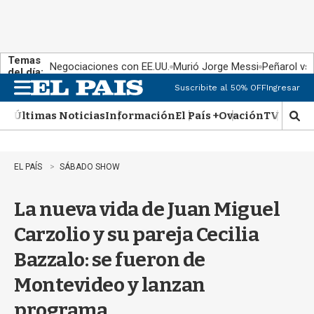
Temas
Negociaciones con EE.UU.
Murió Jorge Messi
Peñarol vs
del día:
Suscribite al 50% OFF
Ingresar
M
e
Últimas Noticias
Información
El País +
Ovación
TV Show
n
M
u
o
s
t
EL PAÍS
SÁBADO SHOW
r
a
La nueva vida de Juan Miguel
r
b
Carzolio y su pareja Cecilia
�
s
Bazzalo: se fueron de
q
u
Montevideo y lanzan
e
d
programa