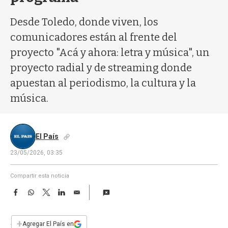
a
Desde Toledo, donde viven, los
comunicadores están al frente del
proyecto "Acá y ahora: letra y música", un
proyecto radial y de streaming donde
apuestan al periodismo, la cultura y la
música.
El País
23/05/2026, 03:35
Compartir esta noticia
F
W
T
L
E
a
h
w
i
m
c
a
i
n
a
e
t
t
k
i
+
Agregar El País en