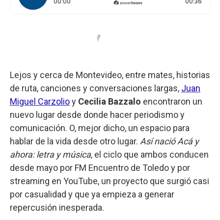
Tiempo transcurrido: 0 segundos
Durac
00:00
00:36
Lejos y cerca de Montevideo, entre mates, historias
de ruta, canciones y conversaciones largas,
Juan
Miguel Carzolio
y
Cecilia Bazzalo
encontraron un
nuevo lugar desde donde hacer periodismo y
comunicación. O, mejor dicho, un espacio para
hablar de la vida desde otro lugar.
Así nació Acá y
ahora: letra y música
, el ciclo que ambos conducen
desde mayo por FM Encuentro de Toledo y por
streaming en YouTube, un proyecto que surgió casi
por casualidad y que ya empieza a generar
repercusión inesperada.