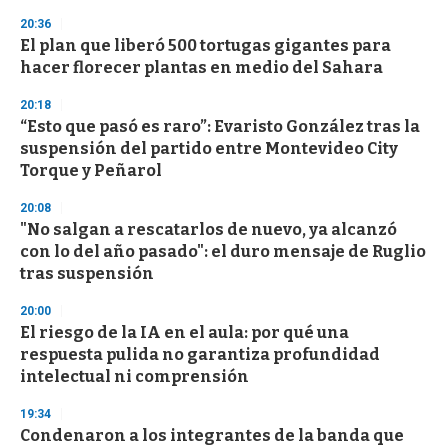
s
20:36
El plan que liberó 500 tortugas gigantes para
hacer florecer plantas en medio del Sahara
20:18
“Esto que pasó es raro”: Evaristo González tras la
suspensión del partido entre Montevideo City
Torque y Peñarol
20:08
"No salgan a rescatarlos de nuevo, ya alcanzó
con lo del año pasado": el duro mensaje de Ruglio
tras suspensión
20:00
El riesgo de la IA en el aula: por qué una
respuesta pulida no garantiza profundidad
intelectual ni comprensión
19:34
Condenaron a los integrantes de la banda que