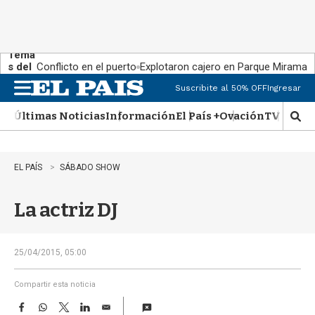
Tema
s del
Conflicto en el puerto
Explotaron cajero en Parque Miramar
día:
Suscribite al 50% OFF
Ingresar
M
e
Últimas Noticias
Información
El País +
Ovación
TV Show
n
M
u
o
s
t
EL PAÍS
SÁBADO SHOW
r
a
La actriz DJ
r
b
�
s
25/04/2015, 05:00
q
u
Compartir esta noticia
e
F
W
T
L
E
d