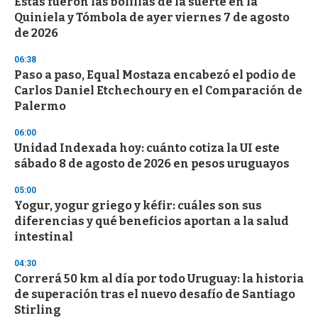
Estas fueron las bolillas de la suerte en la
s
o
Quiniela y Tómbola de ayer viernes 7 de agosto
f
de 2026
3
3
s
06:38
e
Paso a paso, Equal Mostaza encabezó el podio de
c
Carlos Daniel Etchechoury en el Comparación de
o
n
Palermo
d
s
06:00
Unidad Indexada hoy: cuánto cotiza la UI este
sábado 8 de agosto de 2026 en pesos uruguayos
05:00
Yogur, yogur griego y kéfir: cuáles son sus
diferencias y qué beneficios aportan a la salud
intestinal
04:30
Correrá 50 km al día por todo Uruguay: la historia
de superación tras el nuevo desafío de Santiago
Stirling