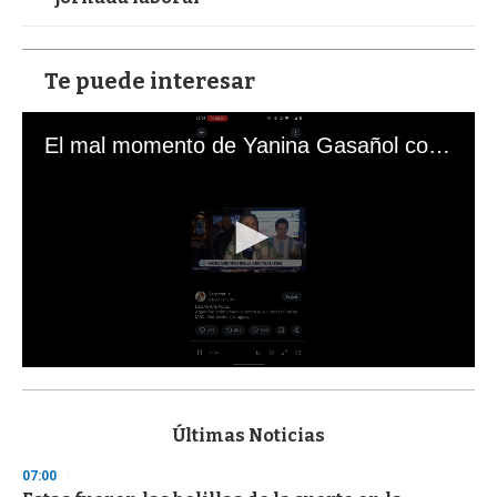
Te puede interesar
El mal momento de Yanina Gasañol con un hincha argentino en "Subrayado"
0
s
e
c
Últimas Noticias
o
n
07:00
d