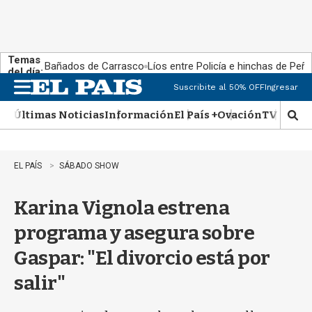
Temas
Bañados de Carrasco
Líos entre Policía e hinchas de Peña
del día:
Suscribite al 50% OFF
Ingresar
M
e
Últimas Noticias
Información
El País +
Ovación
TV Show
n
M
u
o
s
t
EL PAÍS
SÁBADO SHOW
r
a
Karina Vignola estrena
r
b
programa y asegura sobre
�
s
Gaspar: "El divorcio está por
q
u
salir"
e
d