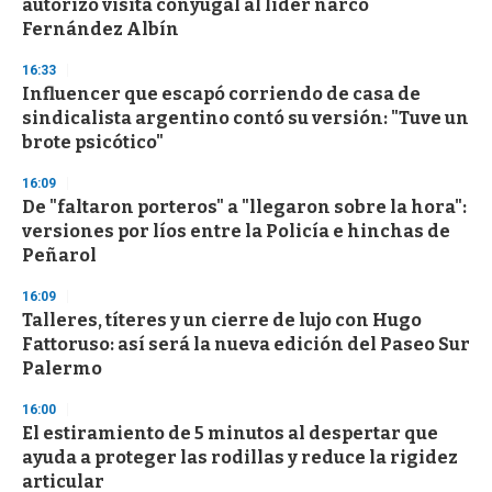
autorizó visita conyugal al líder narco
f
Fernández Albín
3
3
s
16:33
e
Influencer que escapó corriendo de casa de
c
sindicalista argentino contó su versión: "Tuve un
o
n
brote psicótico"
d
s
16:09
De "faltaron porteros" a "llegaron sobre la hora":
versiones por líos entre la Policía e hinchas de
Peñarol
16:09
Talleres, títeres y un cierre de lujo con Hugo
Fattoruso: así será la nueva edición del Paseo Sur
Palermo
16:00
El estiramiento de 5 minutos al despertar que
ayuda a proteger las rodillas y reduce la rigidez
articular