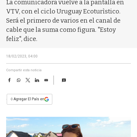
a
La comunicadora vuelve a la pantalla en
VTV, con el ciclo Uruguay Ecoturìstico.
Será el primero de varios en el canal de
cable que la suma como figura. "Estoy
feliz", dice.
18/02/2023, 04:00
Compartir esta noticia
F
W
T
L
E
a
h
w
i
m
c
a
i
n
a
e
t
t
k
i
+
Agregar El País en
b
s
t
e
l
o
A
e
d
o
p
r
I
k
p
n