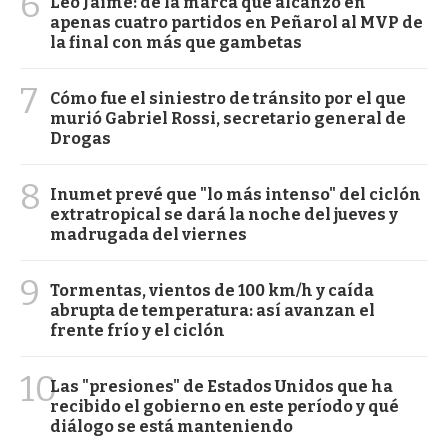
6
Leo Jaime: de la marca que alcanzó en
apenas cuatro partidos en Peñarol al MVP de
la final con más que gambetas
7
Cómo fue el siniestro de tránsito por el que
murió Gabriel Rossi, secretario general de
Drogas
8
Inumet prevé que "lo más intenso" del ciclón
extratropical se dará la noche del jueves y
madrugada del viernes
9
Tormentas, vientos de 100 km/h y caída
abrupta de temperatura: así avanzan el
frente frío y el ciclón
10
Las "presiones" de Estados Unidos que ha
recibido el gobierno en este período y qué
diálogo se está manteniendo