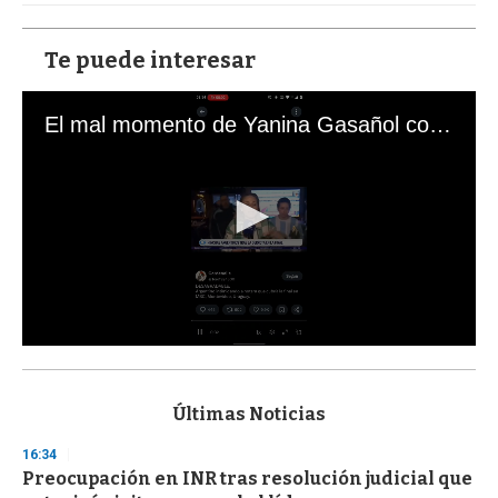
Te puede interesar
El mal momento de Yanina Gasañol con un hincha argentino en "Subrayado"
0
s
e
c
Últimas Noticias
o
n
16:34
d
Preocupación en INR tras resolución judicial que
s
o