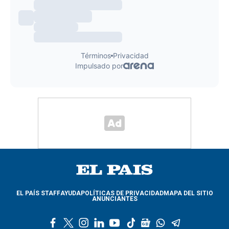
EL PAÍS STAFF
AYUDA
POLÍTICAS DE PRIVACIDAD
MAPA DEL SITIO
ANUNCIANTES
f
t
i
l
y
t
g
w
t