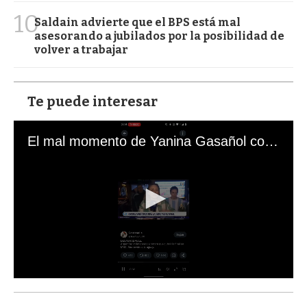
10
Saldain advierte que el BPS está mal
asesorando a jubilados por la posibilidad de
volver a trabajar
Te puede interesar
El mal momento de Yanina Gasañol con un hincha argentino en "Subrayado"
0
s
e