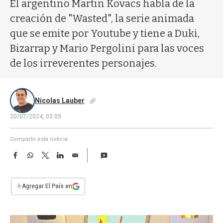
a
El argentino Martin Kovacs habla de la
creación de "Wasted", la serie animada
que se emite por Youtube y tiene a Duki,
Bizarrap y Mario Pergolini para las voces
de los irreverentes personajes.
Nicolas Lauber
20/07/2024, 03:05
Compartir esta noticia
F
W
T
L
E
a
h
w
i
m
c
a
i
n
a
e
t
t
k
i
+
Agregar El País en
b
s
t
e
l
o
A
e
d
o
p
r
I
k
p
n