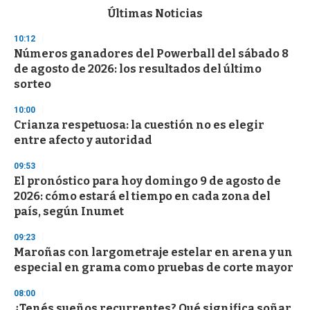
c
Últimas Noticias
o
n
10:12
d
Números ganadores del Powerball del sábado 8
s
o
de agosto de 2026: los resultados del último
f
sorteo
3
3
s
10:00
e
Crianza respetuosa: la cuestión no es elegir
c
entre afecto y autoridad
o
n
d
09:53
s
El pronóstico para hoy domingo 9 de agosto de
2026: cómo estará el tiempo en cada zona del
país, según Inumet
09:23
Maroñas con largometraje estelar en arena y un
especial en grama como pruebas de corte mayor
08:00
¿Tenés sueños recurrentes? Qué significa soñar