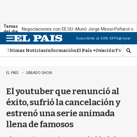
Temas
Negociaciones con EE.UU.
Murió Jorge Messi
Peñarol vs
del día:
Suscribite al 50% OFF
Ingresar
M
e
Últimas Noticias
Información
El País +
Ovación
TV Show
n
M
u
o
s
t
EL PAÍS
SÁBADO SHOW
r
a
El youtuber que renunció al
r
b
éxito, sufrió la cancelación y
�
s
estrenó una serie animada
q
u
llena de famosos
e
d