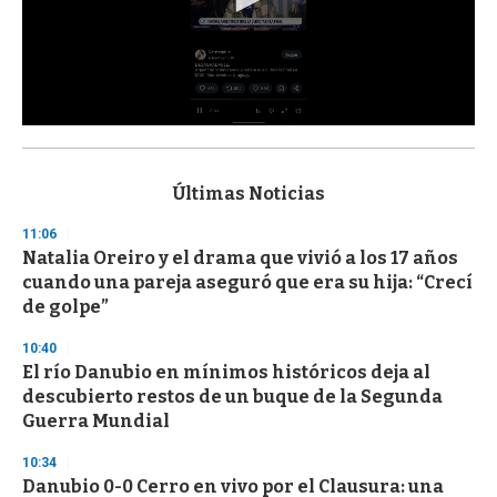
0
s
e
c
Últimas Noticias
o
n
11:06
d
Natalia Oreiro y el drama que vivió a los 17 años
s
o
cuando una pareja aseguró que era su hija: “Crecí
f
de golpe”
3
3
s
10:40
e
El río Danubio en mínimos históricos deja al
c
descubierto restos de un buque de la Segunda
o
n
Guerra Mundial
d
s
10:34
Danubio 0-0 Cerro en vivo por el Clausura: una