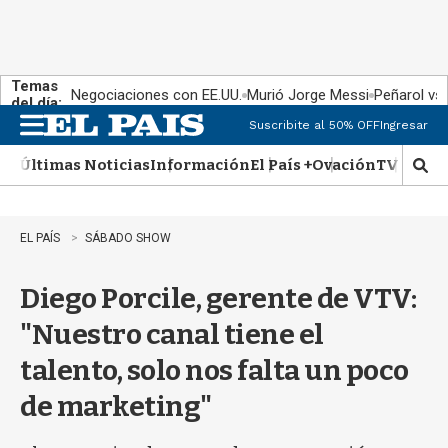
Temas
Negociaciones con EE.UU.
Murió Jorge Messi
Peñarol vs
del día:
Suscribite al 50% OFF
Ingresar
M
e
Últimas Noticias
Información
El País +
Ovación
TV Show
n
M
u
o
s
t
EL PAÍS
SÁBADO SHOW
r
a
Diego Porcile, gerente de VTV:
r
b
"Nuestro canal tiene el
�
s
talento, solo nos falta un poco
q
u
de marketing"
e
d