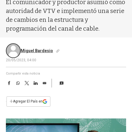
a
El comunicador y productor asumió como
autoridad de VTV e implementó una serie
de cambios en la estructura y
programación del canal de cable.
Miguel Bardesio
20/05/2023, 04:00
Compartir esta noticia
F
W
T
L
E
a
h
w
i
m
c
a
i
n
a
e
t
t
k
i
+
Agregar El País en
b
s
t
e
l
o
A
e
d
o
p
r
I
k
p
n