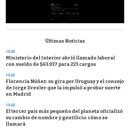
0
s
e
c
Últimas Noticias
o
n
13:25
d
Ministerio del Interior abrió llamado laboral
s
o
con sueldo de $63.937 para 223 cargos
f
3
13:22
3
s
Florencia Núñez: su gira por Uruguay y el consejo
e
de Jorge Drexler que la impulsó a probar suerte
c
en Madrid
o
n
d
13:22
s
El tercer país más pequeño del planeta oficializó
su cambio de nombre y gentilicio: cómo se
llamará