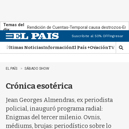
Temas del
Rendición de Cuentas
Temporal causa destrozos
En 
día:
Suscribite al 50% OFF
Ingresar
M
e
Últimas Noticias
Información
El País +
Ovación
TV Show
n
M
u
o
s
t
EL PAÍS
SÁBADO SHOW
r
a
Crónica esotérica
r
b
�
Jean Georges Almendras, ex periodista
s
q
policial, inauguró programa radial:
u
Enigmas del tercer milenio. Ovnis,
e
d
médiums, brujas: periodístico sobre lo