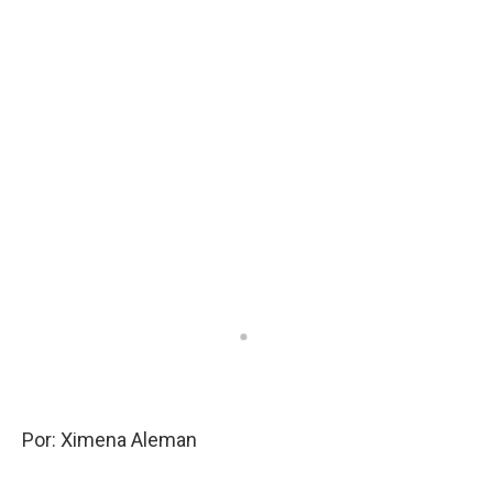
2
/
4
Por: Ximena Aleman