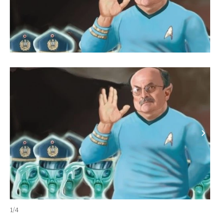
1
/
4