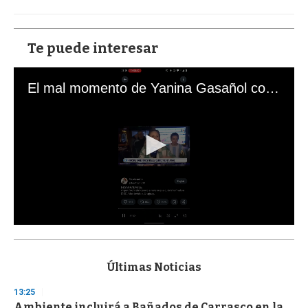
Te puede interesar
El mal momento de Yanina Gasañol con un hincha argentino en "Subrayado"
0
s
e
c
Últimas Noticias
o
n
13:25
d
Ambiente incluirá a Bañados de Carrasco en la
s