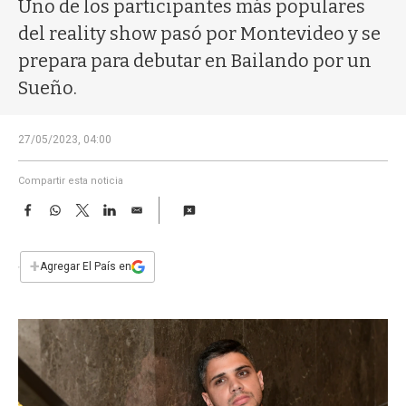
a
Uno de los participantes más populares
del reality show pasó por Montevideo y se
prepara para debutar en Bailando por un
Sueño.
27/05/2023, 04:00
Compartir esta noticia
F
W
T
L
E
a
h
w
i
m
c
a
i
n
a
e
t
t
k
i
+
Agregar El País en
b
s
t
e
l
o
A
e
d
o
p
r
I
k
p
n