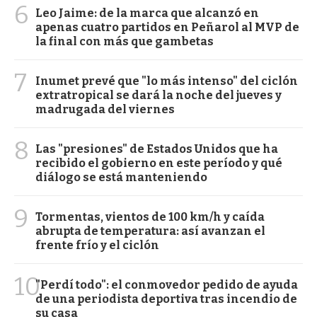
6
Leo Jaime: de la marca que alcanzó en
apenas cuatro partidos en Peñarol al MVP de
la final con más que gambetas
7
Inumet prevé que "lo más intenso" del ciclón
extratropical se dará la noche del jueves y
madrugada del viernes
8
Las "presiones" de Estados Unidos que ha
recibido el gobierno en este período y qué
diálogo se está manteniendo
9
Tormentas, vientos de 100 km/h y caída
abrupta de temperatura: así avanzan el
frente frío y el ciclón
10
"Perdí todo": el conmovedor pedido de ayuda
de una periodista deportiva tras incendio de
su casa