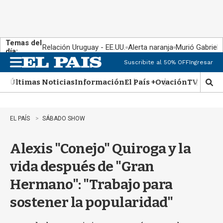
Temas del
Relación Uruguay - EE.UU.
Alerta naranja
Murió Gabriel 
día:
Suscribite al 50% OFF
Ingresar
M
e
Últimas Noticias
Información
El País +
Ovación
TV Show
n
M
u
o
s
t
EL PAÍS
SÁBADO SHOW
r
a
Alexis "Conejo" Quiroga y la
r
b
vida después de "Gran
�
s
Hermano": "Trabajo para
q
u
sostener la popularidad"
e
d