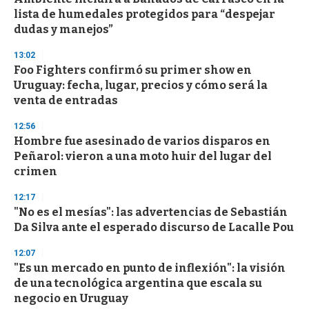
o
lista de humedales protegidos para “despejar
f
dudas y manejos”
3
3
s
13:02
e
Foo Fighters confirmó su primer show en
c
Uruguay: fecha, lugar, precios y cómo será la
o
n
venta de entradas
d
s
12:56
Hombre fue asesinado de varios disparos en
Peñarol: vieron a una moto huir del lugar del
crimen
12:17
"No es el mesías": las advertencias de Sebastián
Da Silva ante el esperado discurso de Lacalle Pou
12:07
"Es un mercado en punto de inflexión": la visión
de una tecnológica argentina que escala su
negocio en Uruguay