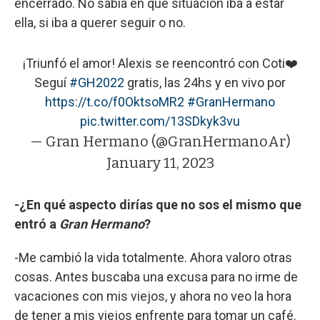
encerrado. No sabía en qué situación iba a estar
ella, si iba a querer seguir o no.
¡Triunfó el amor! Alexis se reencontró con Coti❤️
Seguí
#GH2022
gratis, las 24hs y en vivo por
https://t.co/f0OktsoMR2
#GranHermano
pic.twitter.com/13SDkyk3vu
— Gran Hermano (@GranHermanoAr)
January 11, 2023
-¿En qué aspecto dirías que no sos el mismo que
entró a
Gran Hermano
?
-Me cambió la vida totalmente. Ahora valoro otras
cosas. Antes buscaba una excusa para no irme de
vacaciones con mis viejos, y ahora no veo la hora
de tener a mis viejos enfrente para tomar un café.