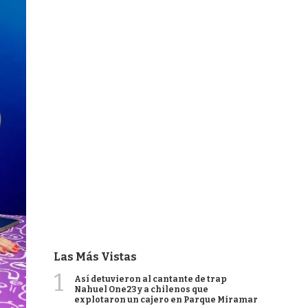
Las Más Vistas
1
Así detuvieron al cantante de trap
Nahuel One23 y a chilenos que
explotaron un cajero en Parque Miramar