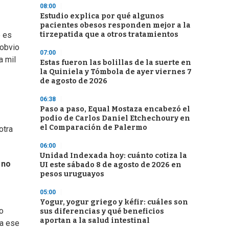
08:00
Estudio explica por qué algunos
pacientes obesos responden mejor a la
tirzepatida que a otros tratamientos
e es
 obvio
07:00
a mil
Estas fueron las bolillas de la suerte en
la Quiniela y Tómbola de ayer viernes 7
de agosto de 2026
06:38
Paso a paso, Equal Mostaza encabezó el
podio de Carlos Daniel Etchechoury en
el Comparación de Palermo
otra
06:00
Unidad Indexada hoy: cuánto cotiza la
 no
UI este sábado 8 de agosto de 2026 en
pesos uruguayos
05:00
Yogur, yogur griego y kéfir: cuáles son
o
sus diferencias y qué beneficios
aportan a la salud intestinal
 a ese