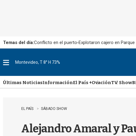
Temas del día:
Conflicto en el puerto
Explotaron cajero en Parque
Montevideo, T 8° H 73%
M
e
n
u
Últimas Noticias
Información
El País +
Ovación
TV Show
B
EL PAÍS
SÁBADO SHOW
Alejandro Amaral y Pau