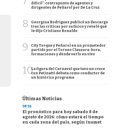
7
difícil": contrapunto de agentes y
dirigentes de Peñarol por De La Cruz
8
Georgina Rodríguez publicó un descargo
tras las críticas por su físico y reveló qué
le dijo Cristiano Ronaldo
9
City Torque y Peñarol en un prometedor
partido por el Torneo Clausura: hora,
formaciones y dónde verlo en vivo
10
La figura del Carnaval que tuvo un cruce
con Petinatti debuta como conductor de
un histórico programa
Últimas Noticias
08:56
El pronóstico para hoy sabado 8 de
agosto de 2026: cómo estará el tiempo
en cada zona del país, según Inumet