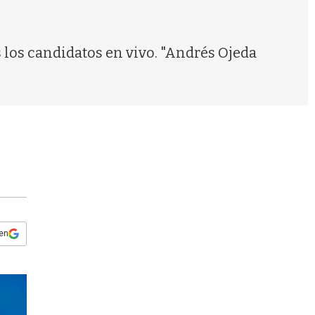
s
q
u
e
s los candidatos en vivo. "Andrés Ojeda
d
a
 en