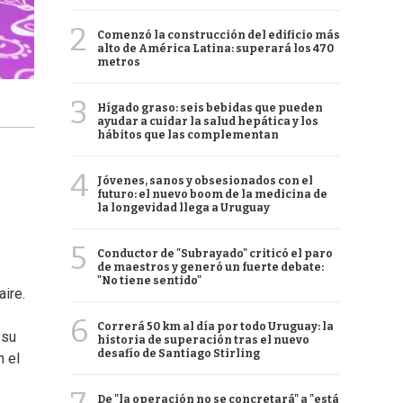
2
Comenzó la construcción del edificio más
alto de América Latina: superará los 470
metros
3
Hígado graso: seis bebidas que pueden
ayudar a cuidar la salud hepática y los
hábitos que las complementan
4
Jóvenes, sanos y obsesionados con el
futuro: el nuevo boom de la medicina de
la longevidad llega a Uruguay
5
Conductor de "Subrayado" criticó el paro
de maestros y generó un fuerte debate:
"No tiene sentido"
ire.
6
Correrá 50 km al día por todo Uruguay: la
 su
historia de superación tras el nuevo
desafío de Santiago Stirling
n el
De "la operación no se concretará" a "está