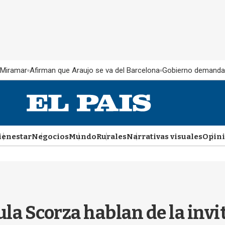
 Miramar
Afirman que Araujo se va del Barcelona
Gobierno demanda
ienestar
Negocios
Mundo
Rurales
Narrativas visuales
Opin
la Scorza hablan de la inv