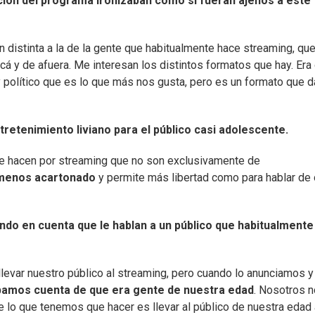
ión del programa ironizaban como si fueran ajenos a este
distinta a la de la gente que habitualmente hace streaming, qu
cá y de afuera. Me interesan los distintos formatos que hay. Era
y político que es lo que más nos gusta, pero es un formato que d
retenimiento liviano para el público casi adolescente.
e hacen por streaming que no son exclusivamente de
menos acartonado
y permite más libertad como para hablar de 
ndo en cuenta que le hablan a un público que habitualmente
llevar nuestro público al streaming, pero cuando lo anunciamos y
bamos cuenta de que era gente de nuestra edad
. Nosotros n
lo que tenemos que hacer es llevar al público de nuestra edad