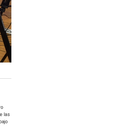
ro
e las
bajo