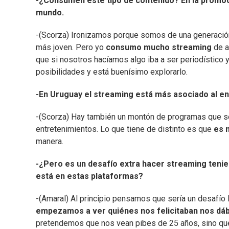
-¿Consumen este tipo de contenido? En la promoc
mundo.
-(Scorza) Ironizamos porque somos de una generación 
más joven. Pero yo
consumo mucho streaming
de a
que si nosotros hacíamos algo iba a ser periodístico 
posibilidades y está buenísimo explorarlo.
-En Uruguay el streaming está más asociado al ent
-(Scorza) Hay también un montón de programas que s
entretenimientos. Lo que tiene de distinto es que
es 
manera.
-¿Pero es un desafío extra hacer streaming tenie
está en estas plataformas?
-(Amaral) Al principio pensamos que sería un desafío 
empezamos a ver quiénes nos felicitaban nos dá
pretendemos que nos vean pibes de 25 años, sino que 