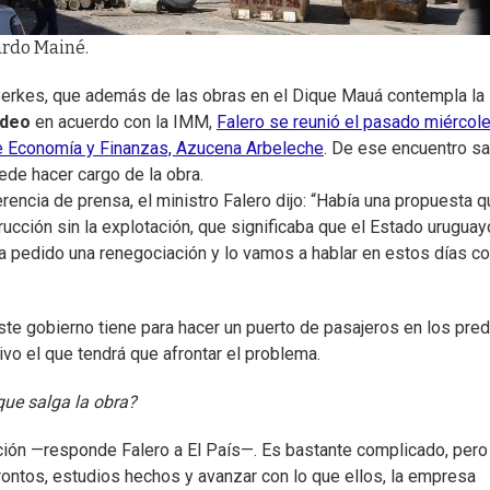
ardo Mainé.
Berkes, que además de las obras en el Dique Mauá contempla la
ideo
en acuerdo con la IMM,
Falero se reunió el pasado miércol
 de Economía y Finanzas, Azucena Arbeleche
. De ese encuentro sa
ede hacer cargo de la obra.
encia de prensa, el ministro Falero dijo: “Había una propuesta q
cción sin la explotación, que significaba que el Estado uruguay
ha pedido una renegociación y lo vamos a hablar en estos días co
ste gobierno tiene para hacer un puerto de pasajeros en los pre
ivo el que tendrá que afrontar el problema.
 que salga la obra?
ción —responde Falero a El País—. Es bastante complicado, pero
ontos, estudios hechos y avanzar con lo que ellos, la empresa