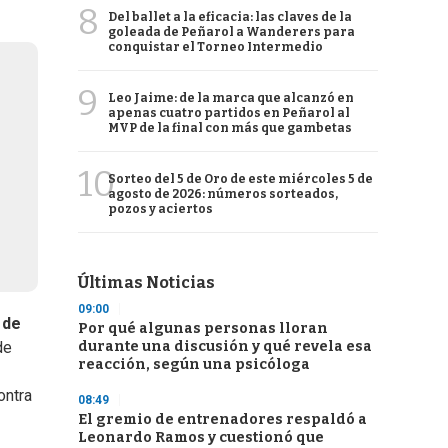
8
Del ballet a la eficacia: las claves de la
goleada de Peñarol a Wanderers para
conquistar el Torneo Intermedio
9
Leo Jaime: de la marca que alcanzó en
apenas cuatro partidos en Peñarol al
MVP de la final con más que gambetas
10
Sorteo del 5 de Oro de este miércoles 5 de
agosto de 2026: números sorteados,
pozos y aciertos
Últimas Noticias
09:00
 de
Por qué algunas personas lloran
durante una discusión y qué revela esa
de
reacción, según una psicóloga
ontra
08:49
El gremio de entrenadores respaldó a
Leonardo Ramos y cuestionó que