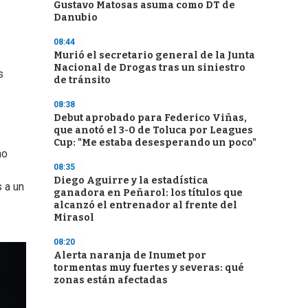
Gustavo Matosas asuma como DT de
Danubio
08:44
Murió el secretario general de la Junta
Nacional de Drogas tras un siniestro
s
de tránsito
08:38
Debut aprobado para Federico Viñas,
que anotó el 3-0 de Toluca por Leagues
Cup: "Me estaba desesperando un poco"
mo
08:35
Diego Aguirre y la estadística
 a un
ganadora en Peñarol: los títulos que
alcanzó el entrenador al frente del
Mirasol
08:20
Alerta naranja de Inumet por
tormentas muy fuertes y severas: qué
zonas están afectadas