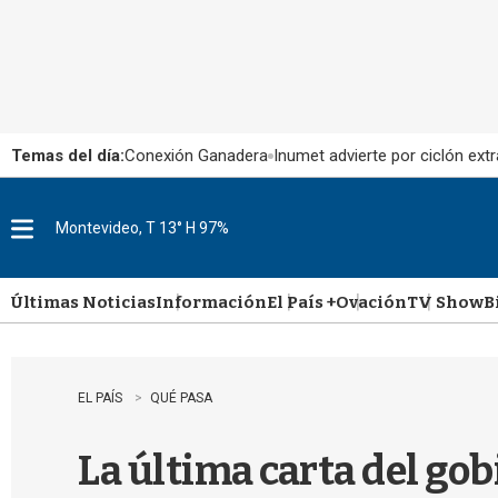
Temas del día:
Conexión Ganadera
Inumet advierte por ciclón extr
Montevideo, T 13° H 97%
M
e
n
u
Últimas Noticias
Información
El País +
Ovación
TV Show
B
EL PAÍS
QUÉ PASA
La última carta del gob