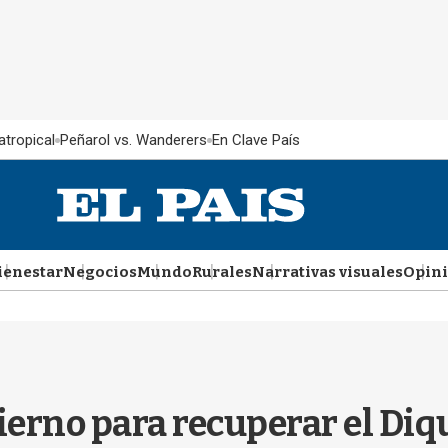
atropical
Peñarol vs. Wanderers
En Clave País
ienestar
Negocios
Mundo
Rurales
Narrativas visuales
Opin
ierno para recuperar el Diq