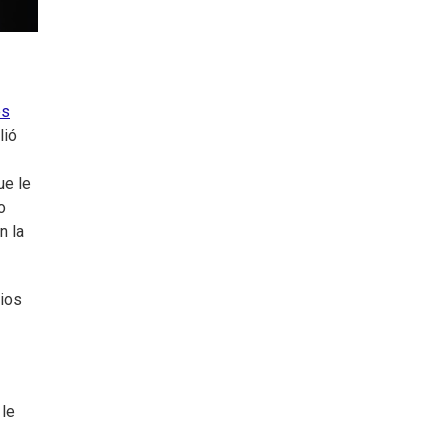
es
lió
ue le
o
n la
dios
 le