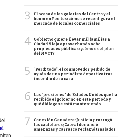
3
El ocaso de las galerías del Centro y el
boom en Pocitos: cómo se reconfigura el
mercado de locales comerciales
4
Gobierno quiere llevar mil familias a
Ciudad Vieja aprovechando ocho
propiedades públicas: ¿cómo es el plan
del MVOT?
5
"Perdí todo": el conmovedor pedido de
ayuda de una periodista deportiva tras
incendio de su casa
6
Las "presiones" de Estados Unidos que ha
recibido el gobierno en este período y
qué diálogo se está manteniendo
7
del
Conexión Ganadera: Justicia prorrogó
las cautelares; Cabral denunció
uá
.
amenazas y Carrasco reclamó traslados
miten