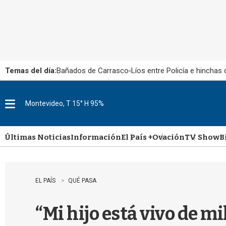
Temas del día:
Bañados de Carrasco
Líos entre Policía e hinchas
Montevideo, T 15° H 95%
M
e
n
u
Últimas Noticias
Información
El País +
Ovación
TV Show
B
EL PAÍS
QUÉ PASA
“Mi hijo está vivo de mi