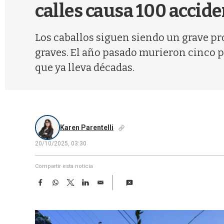
calles causa 100 accide
Los caballos siguen siendo un grave pro
graves. El año pasado murieron cinco pe
que ya lleva décadas.
Karen Parentelli
20/10/2025, 03:30
Compartir esta noticia
F
W
T
L
E
a
h
w
i
m
c
a
i
n
a
e
t
t
k
i
b
s
t
e
l