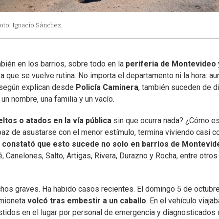
oto: Ignacio Sánchez.
bién en los barrios, sobre todo en la
periferia de Montevideo 
 que se vuelve rutina. No importa el departamento ni la hora: a
 según explican desde
Policía Caminera
, también suceden de dí
un nombre, una familia y un vacío.
eltos o atados en la vía pública
sin que ocurra nada? ¿Cómo e
paz de asustarse con el menor estímulo, termina viviendo casi 
s
constató que esto sucede no solo en barrios de Montevid
 Canelones, Salto, Artigas, Rivera, Durazno y Rocha, entre otros
chos graves. Ha habido casos recientes. El domingo 5 de octubre,
amioneta
volcó tras embestir a un caballo
. En el vehículo viaja
istidos en el lugar por personal de emergencia y diagnosticados