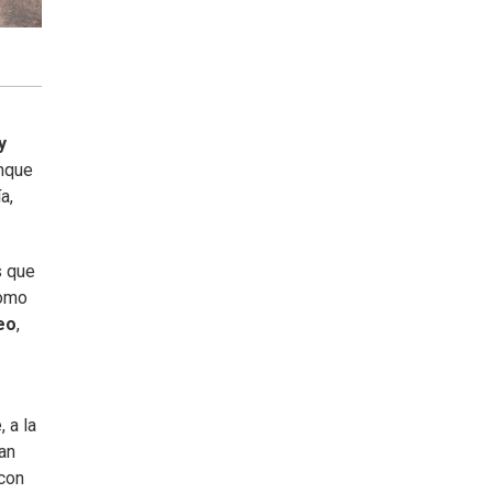
y
unque
a,
s que
como
eo
,
 a la
ban
 con