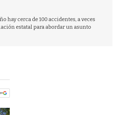
s
q
u
e
año hay cerca de 100 accidentes, a veces
d
nación estatal para abordar un asunto
a
 en