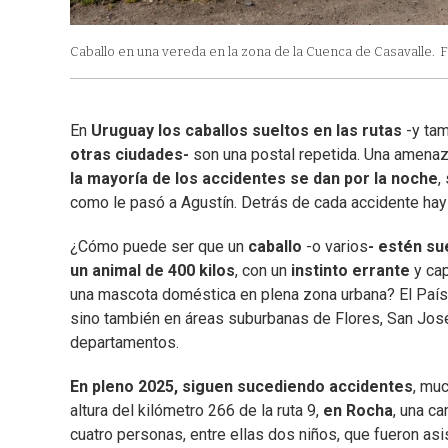
Caballo en una vereda en la zona de la Cuenca de Casavalle.
F
En
Uruguay los caballos sueltos en las rutas
-y tam
otras ciudades-
son una postal repetida. Una amenaza
la mayoría de los accidentes se dan por la noche
,
como le pasó a Agustín. Detrás de cada accidente hay 
¿Cómo puede ser que un
caballo
-o varios
- estén su
un animal de 400 kilos
, con un
instinto errante
y ca
una mascota doméstica en plena zona urbana? El Paí
sino también en áreas suburbanas de Flores, San José,
departamentos.
En pleno 2025, siguen sucediendo accidentes
, mu
altura del kilómetro 266 de la ruta 9,
en Rocha
, una c
cuatro personas, entre ellas dos niños, que fueron as