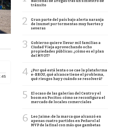
Nacional de Drogas tras un siniestro de
tránsito
2
Gran parte del país bajo alerta naranja
de Inumet por tormentas muy fuertes y
severas
3
Gobierno quiere llevar mil familias a
Ciudad Vieja aprovechando ocho
propiedades públicas: ¿cómo es el plan
del MVOT?
4
¿Por qué está lenta o se cae la plataforma
e-BROU, qué alcance tiene el problema,
Duración: 45 segundos
:45
qué riesgos hay y cuándo se resolverá?
5
El ocaso de las galerías del Centro y el
boom en Pocitos: cómo se reconfigura el
mercado de locales comerciales
6
Leo Jaime: de la marca que alcanzó en
apenas cuatro partidos en Peñarol al
MVP de la final con más que gambetas