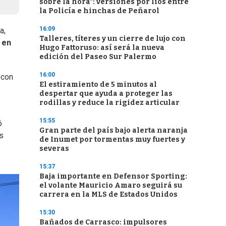
sobre la hora": versiones por líos entre
la Policía e hinchas de Peñarol
16:09
a,
Talleres, títeres y un cierre de lujo con
n en
Hugo Fattoruso: así será la nueva
edición del Paseo Sur Palermo
16:00
 con
El estiramiento de 5 minutos al
despertar que ayuda a proteger las
rodillas y reduce la rigidez articular
15:55
ó
Gran parte del país bajo alerta naranja
os
de Inumet por tormentas muy fuertes y
severas
15:37
Baja importante en Defensor Sporting:
el volante Mauricio Amaro seguirá su
carrera en la MLS de Estados Unidos
15:30
Bañados de Carrasco: impulsores