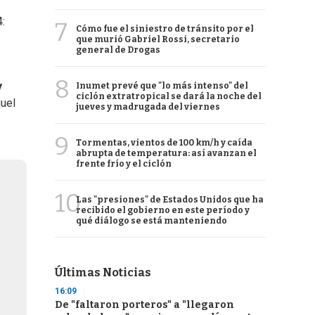
4:
7
Cómo fue el siniestro de tránsito por el
que murió Gabriel Rossi, secretario
general de Drogas
8
y
Inumet prevé que "lo más intenso" del
ciclón extratropical se dará la noche del
quel
jueves y madrugada del viernes
9
Tormentas, vientos de 100 km/h y caída
abrupta de temperatura: así avanzan el
frente frío y el ciclón
10
Las "presiones" de Estados Unidos que ha
recibido el gobierno en este período y
qué diálogo se está manteniendo
Últimas Noticias
16:09
De "faltaron porteros" a "llegaron