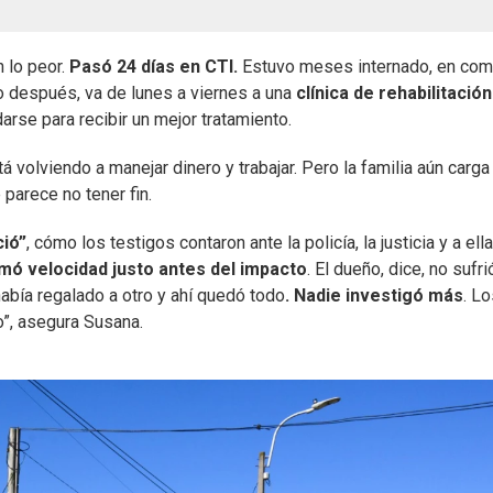
 lo peor.
Pasó 24 días en CTI.
Estuvo meses internado, en com
o después, va de lunes a viernes a una
clínica de rehabilitació
arse para recibir un mejor tratamiento.
tá volviendo a manejar dinero y trabajar. Pero la familia aún carga
parece no tener fin.
ió”
, cómo los testigos contaron ante la policía, la justicia y a ella
mó velocidad justo antes del impacto
. El dueño, dice, no sufri
abía regalado a otro y ahí quedó todo
. Nadie investigó más
. L
o”, asegura Susana.