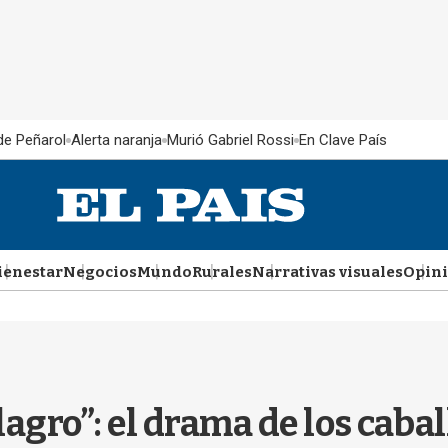
 de Peñarol
Alerta naranja
Murió Gabriel Rossi
En Clave País
ienestar
Negocios
Mundo
Rurales
Narrativas visuales
Opin
lagro”: el drama de los cabal