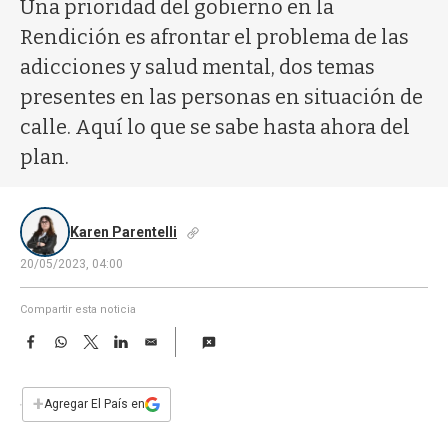
a
Una prioridad del gobierno en la
Rendición es afrontar el problema de las
adicciones y salud mental, dos temas
presentes en las personas en situación de
calle. Aquí lo que se sabe hasta ahora del
plan.
Karen Parentelli
20/05/2023, 04:00
Compartir esta noticia
F
W
T
L
E
a
h
w
i
m
c
a
i
n
a
e
t
t
k
i
+
Agregar El País en
b
s
t
e
l
o
A
e
d