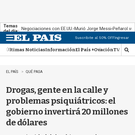
Temas
Negociaciones con EE.UU.
Murió Jorge Messi
Peñarol vs
del día:
Suscribite al 50% OFF
Ingresar
M
e
Últimas Noticias
Información
El País +
Ovación
TV Show
n
M
u
o
s
t
EL PAÍS
QUÉ PASA
r
a
Drogas, gente en la calle y
r
b
problemas psiquiátricos: el
�
s
gobierno invertirá 20 millones
q
u
de dólares
e
d