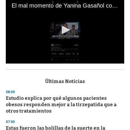
El mal momento de Yanina Gasañol con un hincha argentino en "Subrayado"
0
s
e
c
Últimas Noticias
o
n
08:00
d
Estudio explica por qué algunos pacientes
s
o
obesos responden mejor a la tirzepatida que a
f
otros tratamientos
3
3
s
07:00
e
Estas fueron las bolillas de la suerte en la