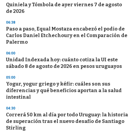
c
Quiniela y Tómbola de ayer viernes 7 de agosto
o
n
de 2026
d
s
06:38
Paso a paso, Equal Mostaza encabezó el podio de
Carlos Daniel Etchechoury en el Comparación de
Palermo
06:00
Unidad Indexada hoy: cuánto cotiza la UI este
sábado 8 de agosto de 2026 en pesos uruguayos
05:00
Yogur, yogur griego y kéfir: cuáles son sus
diferencias y qué beneficios aportan a la salud
intestinal
04:30
Correrá 50 km al día por todo Uruguay: la historia
de superación tras el nuevo desafío de Santiago
Stirling