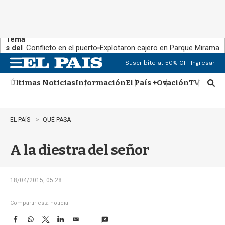
Tema
s del
Conflicto en el puerto
Explotaron cajero en Parque Miramar
día:
Suscribite al 50% OFF
Ingresar
M
e
Últimas Noticias
Información
El País +
Ovación
TV Show
n
M
u
o
s
t
EL PAÍS
QUÉ PASA
r
a
A la diestra del señor
r
b
�
s
18/04/2015, 05:28
q
u
Compartir esta noticia
e
F
W
T
L
E
d