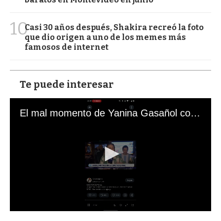
10
Casi 30 años después, Shakira recreó la foto
que dio origen a uno de los memes más
famosos de internet
Te puede interesar
El mal momento de Yanina Gasañol con un hincha argentino en "Subrayado"
0