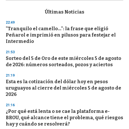
s
e
c
Últimas Noticias
o
n
22:49
d
"Tranquilo el camello...": la frase que eligió
s
o
Peñarol e imprimió en pilusos para festejar el
f
Intermedio
3
3
s
21:53
e
Sorteo del 5 de Oro de este miércoles 5 de agosto
c
de 2026: números sorteados, pozos y aciertos
o
n
d
21:19
s
Esta es la cotización del dólar hoy en pesos
uruguayos al cierre del miércoles 5 de agosto de
2026
21:16
¿Por qué está lenta o se cae la plataforma e-
BROU, qué alcance tiene el problema, qué riesgos
hay y cuándo se resolverá?