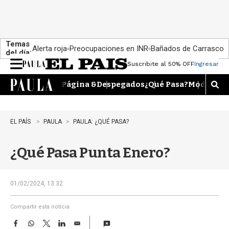
Temas
Alerta roja
Preocupaciones en INR
Bañados de Carrasco
del día:
Suscribite al 50% OFF
Ingresar
M
e
Página &
Despegados
¿Qué Pasa?
Moda
Dime
n
M
u
o
s
t
EL PAÍS
PAULA
PAULA: ¿QUÉ PASA?
r
a
¿Qué Pasa Punta Enero?
r
b
�
s
01/02/2024, 13:32
q
u
Compartir esta noticia
e
F
W
T
L
E
d