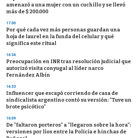
c
amenazó a una mujer con un cuchillo y se llevó
o
n
más de $ 200.000
d
s
17:00
Por qué cada vez más personas guardan una
hoja de laurel en la funda del celular y qué
significa este ritual
16:34
Preocupación en INR tras resolución judicial que
autorizó visita conyugal al líder narco
Fernández Albín
16:33
Influencer que escapó corriendo de casa de
sindicalista argentino contó su versión: "Tuve un
brote psicótico"
16:09
De "faltaron porteros" a "llegaron sobre la hora":
versiones por líos entre la Policía e hinchas de