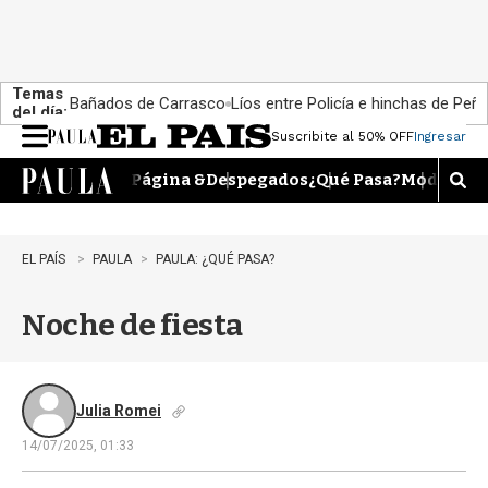
Temas
Bañados de Carrasco
Líos entre Policía e hinchas de Peña
del día:
Suscribite al 50% OFF
Ingresar
M
e
Página &
Despegados
¿Qué Pasa?
Moda
Dime
n
M
u
o
s
t
EL PAÍS
PAULA
PAULA: ¿QUÉ PASA?
r
a
Noche de fiesta
r
b
�
s
q
Julia Romei
u
14/07/2025, 01:33
e
d