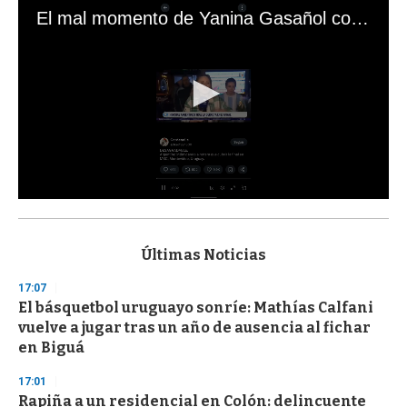
El mal momento de Yanina Gasañol con un hincha argentino en "Subrayado"
0
s
e
c
Últimas Noticias
o
n
17:07
d
El básquetbol uruguayo sonríe: Mathías Calfani
s
o
vuelve a jugar tras un año de ausencia al fichar
f
en Biguá
3
3
s
17:01
e
Rapiña a un residencial en Colón: delincuente