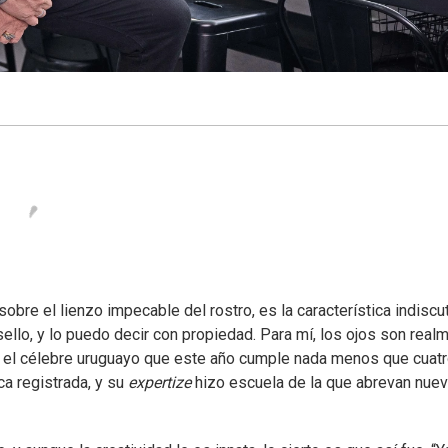
bre el lienzo impecable del rostro, es la característica indiscu
sello, y lo puedo decir con propiedad. Para mí, los ojos son real
lara el célebre uruguayo que este año cumple nada menos que cuat
a registrada, y su
expertize
hizo escuela de la que abrevan nue