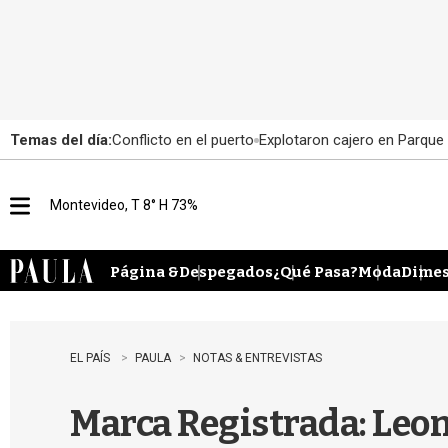
Temas del día:
Conflicto en el puerto
Explotaron cajero en Parque
Montevideo, T 8° H 73%
M
e
n
u
Página &
Despegados
¿Qué Pasa?
Moda
Dimes
EL PAÍS
PAULA
NOTAS & ENTREVISTAS
Marca Registrada: Leon