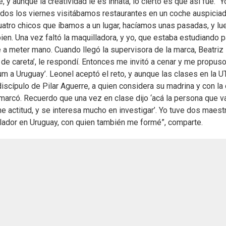
y aunque la creatividad le es innata, lo cierto es que así fue. “Y
dos los viernes visitábamos restaurantes en un coche auspicia
uatro chicos que íbamos a un lugar, hacíamos unas pasadas, y lu
en. Una vez faltó la maquilladora, y yo, que estaba estudiando p
e a meter mano. Cuando llegó la supervisora de la marca, Beatriz
e de careta’, le respondí. Entonces me invitó a cenar y me propus
ium a Uruguay’. Leonel aceptó el reto, y aunque las clases en la U
discípulo de Pilar Aguerre, a quien considera su madrina y con la
marcó. Recuerdo que una vez en clase dijo ‘acá la persona que v
ene actitud, y se interesa mucho en investigar’. Yo tuve dos maest
illador en Uruguay, con quien también me formé”, comparte.