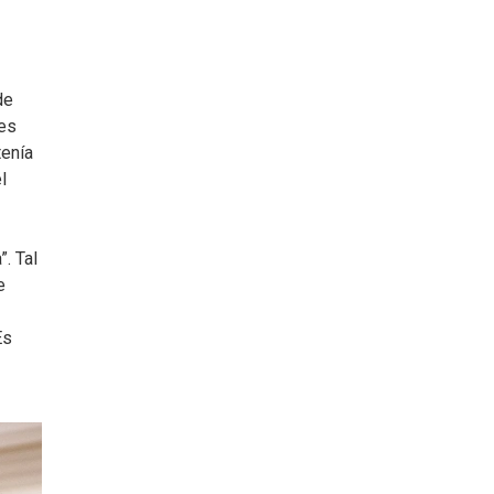
de
ces
tenía
l
. Tal
e
Es