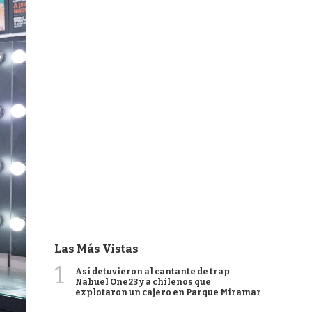
Las Más Vistas
1
Así detuvieron al cantante de trap
Nahuel One23 y a chilenos que
explotaron un cajero en Parque Miramar