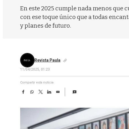
En este 2025 cumple nada menos que cu
con ese toque único que a todas encant
y planes de futuro.
Revista Paula
11/04/2025, 01:23
Compartir esta noticia
F
W
T
L
E
a
h
w
i
m
c
a
i
n
a
e
t
t
k
i
b
s
t
e
l
o
A
e
d
o
p
r
I