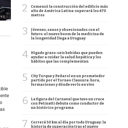
2
Comenzó la construcción del edificio más
alto de América Latina: superará los 470
metros
3
Jóvenes, sanos y obsesionados con el
futuro: el nuevo boom de la medicina de
la longevidad llega a Uruguay
4
Hígado graso: seis bebidas que pueden
ayudar a cuidar la salud hepática y los
hábitos que las complementan
5
City Torque y Peñarol en un prometedor
partido por el Torneo Clausura: hora,
formaciones y dónde verlo en vivo
tible
mente
6
La figura del Carnaval que tuvo un cruce
ro
con Petinatti debuta como conductor de
un histórico programa
vas
7
Correrá 50 km al día por todo Uruguay: la
historia de superación tras el nuevo