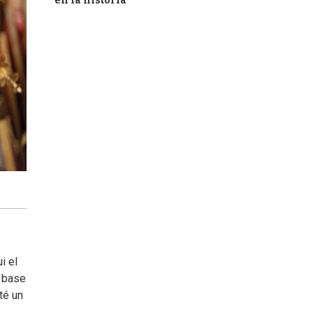
en la historia
ui el
a base
té un