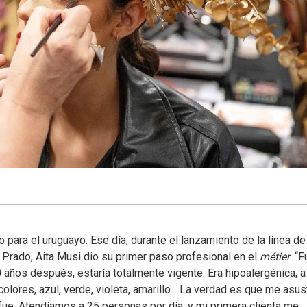
para el uruguayo. Ese día, durante el lanzamiento de la línea de
o Prado, Aita Musi dio su primer paso profesional en el
métier
. “F
 años después, estaría totalmente vigente. Era hipoalergénica, 
colores, azul, verde, violeta, amarillo... La verdad es que me asus
í fue. Atendíamos a 25 personas por día, y mi primera clienta me