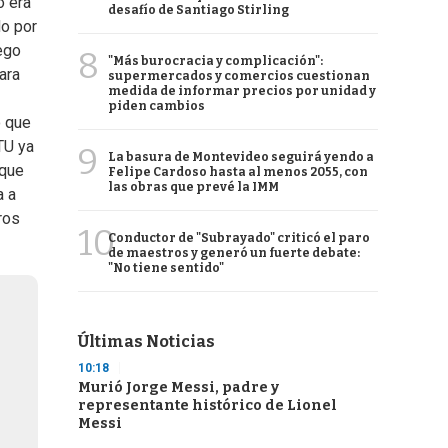
o era
desafío de Santiago Stirling
do por
ego
8
"Más burocracia y complicación":
ara
supermercados y comercios cuestionan
medida de informar precios por unidad y
piden cambios
o que
TU ya
9
La basura de Montevideo seguirá yendo a
 que
Felipe Cardoso hasta al menos 2055, con
las obras que prevé la IMM
a a
ros
10
Conductor de "Subrayado" criticó el paro
de maestros y generó un fuerte debate:
"No tiene sentido"
Últimas Noticias
10:18
Murió Jorge Messi, padre y
representante histórico de Lionel
Messi