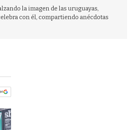
s
alzando la imagen de las uruguayas,
q
u
 celebra con él, compartiendo anécdotas
e
d
a
 en