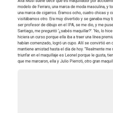
Aita Musi suele decir que es maquillador por accidente, 
modelo de Ferraro, una marca de moda masculina, y to
una marca de cigarros. Éramos ocho, cuatro chicas y c
visitábamos otro. Era muy divertido y se ganaba muy bi
ser profesor de dibujo en el IPA, se me dio, y me pus
Santiago, me preguntó ‘¿sabés maquillar?’. ‘No, lo hic
hiciera un curso porque ella iba a traer una línea prem
habían comenzado, logró un cupo. Allí se convirtió en 
mantiene amistad hasta el día de hoy. “Realmente me 
triunfar en el maquillaje es Leonel porque le gusta, ti
que me marcaron, ella y Julio Pierroti, otro gran maqu