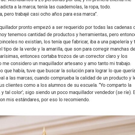
 adicta a la marca; tenía las cuadernolas, la ropa, todo.
, pero trabajé casi ocho años para esa marca”.
aquillador pronto empezó a ser requerido por todas las cadenas 
 hoy tenemos cantidad de productos y herramientas, pero enton
pinceles no existían, los tenía que fabricar, iba a una papelería y 
tipo de la verde y la amarilla, que son para corregir manchas de
arísimas, entonces cortaba trozos de un corrector claro y los
 me considero un maquillador artesano y amo tanto mi trabajo.
que había, tuve que buscar la solución para lograr lo que quería”
al a las marcas; cuando comprueba la calidad de un producto y l
us clientes como a los alumnos de su escuela. “Yo comparto la
a y tal color’; sigo siendo un poco maquillador vendedor (se ríe). 
con mis estándares, por eso lo recomiendo.