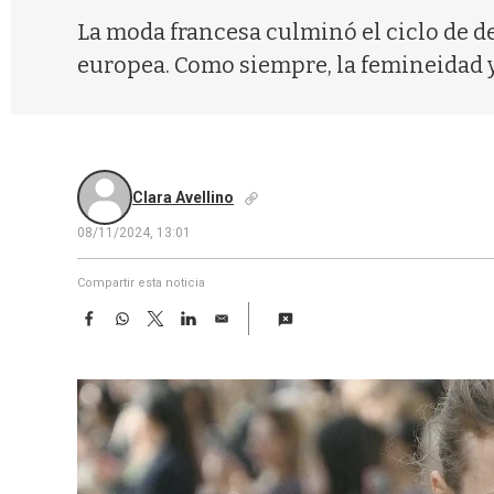
La moda francesa culminó el ciclo de 
europea. Como siempre, la femineidad y 
Clara Avellino
08/11/2024, 13:01
Compartir esta noticia
F
W
T
L
E
a
h
w
i
m
c
a
i
n
a
e
t
t
k
i
b
s
t
e
l
o
A
e
d
o
p
r
I
k
p
n