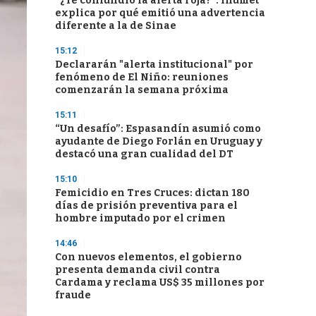
“¿Te confundió la alerta roja?”: Inumet
explica por qué emitió una advertencia
diferente a la de Sinae
15:12
Declararán "alerta institucional" por
fenómeno de El Niño: reuniones
comenzarán la semana próxima
15:11
“Un desafío”: Espasandín asumió como
ayudante de Diego Forlán en Uruguay y
destacó una gran cualidad del DT
15:10
Femicidio en Tres Cruces: dictan 180
días de prisión preventiva para el
hombre imputado por el crimen
14:46
Con nuevos elementos, el gobierno
presenta demanda civil contra
Cardama y reclama US$ 35 millones por
fraude