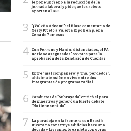
le pone un freno a la reducción de la
jornada laboral y pide que los robots
aporten al BPS
3
"¡Volvé a Adeom!": el filoso comentario de
Yesty Prieto a Valeria Ripoll en plena
Cena de Famosos
4
Con Perrone y Manini distanciados, el FA
no tiene asegurados los votos para la
aprobación de la Rendición de Cuentas
5
Entre "mal compañero" y "mal perdedor",
altísima tensión en vivo entre dos
integrantes de programa radial
6
Conductor de "Subrayado" criticó el paro
de maestros y generó un fuerte debate:
"No tiene sentido"
7
La paradoja en la frontera con Brasil:
Rivera no construye edificios hace una
década y Livramento explota con obras