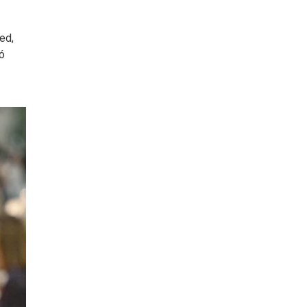
ed,
ó