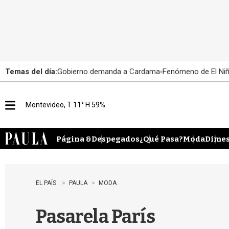
Temas del día:
Gobierno demanda a Cardama
Fenómeno de El Ni
Montevideo, T 11° H 59%
M
e
n
u
Página &
Despegados
¿Qué Pasa?
Moda
Dimes
EL PAÍS
PAULA
MODA
Pasarela París