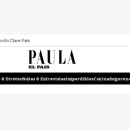
ño
En Clave País
 & Diretes
Notas & Entrevistas
Imperdibles
Cocina
Sugerenc