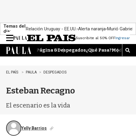
Temas del
Relación Uruguay - EE.UU.
Alerta naranja
Murió Gabriel 
día:
Suscribite al 50% OFF
Ingresar
M
e
Página &
Despegados
¿Qué Pasa?
Moda
Dime
n
M
u
o
s
t
EL PAÍS
PAULA
DESPEGADOS
r
a
Esteban Recagno
r
b
�
El escenario es la vida
s
q
u
e
Yelly Barrios
d