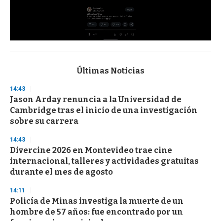
0
s
e
c
Últimas Noticias
o
n
14:43
d
Jason Arday renuncia a la Universidad de
s
o
Cambridge tras el inicio de una investigación
f
sobre su carrera
3
3
s
14:43
e
Divercine 2026 en Montevideo trae cine
c
internacional, talleres y actividades gratuitas
o
n
durante el mes de agosto
d
s
14:11
Policía de Minas investiga la muerte de un
hombre de 57 años: fue encontrado por un