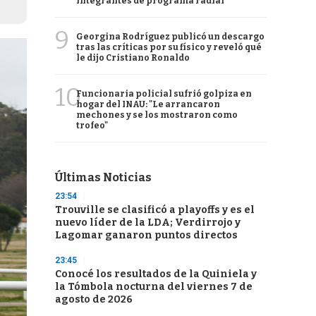
integrantes de programa radial
9
Georgina Rodríguez publicó un descargo
tras las críticas por su físico y reveló qué
le dijo Cristiano Ronaldo
10
Funcionaria policial sufrió golpiza en
hogar del INAU: "Le arrancaron
mechones y se los mostraron como
trofeo"
Últimas Noticias
23:54
Trouville se clasificó a playoffs y es el
nuevo líder de la LDA; Verdirrojo y
Lagomar ganaron puntos directos
23:45
Conocé los resultados de la Quiniela y
la Tómbola nocturna del viernes 7 de
agosto de 2026