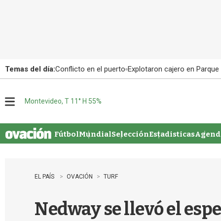
Temas del día:
Conflicto en el puerto
Explotaron cajero en Parque
Montevideo, T 11° H 55%
M
e
n
u
Fútbol
Mundial
Selección
Estadisticas
Agenda
EL PAÍS
OVACIÓN
TURF
Nedway se llevó el esp