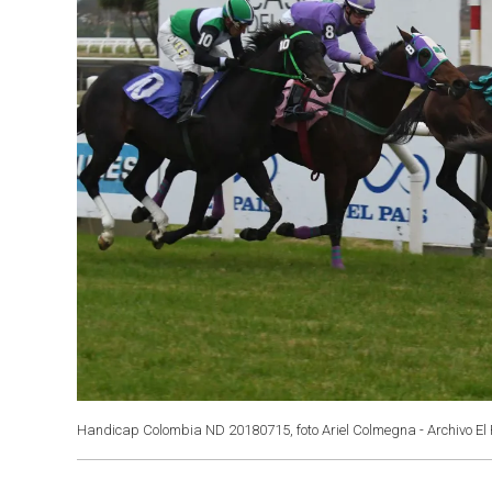
Handicap Colombia ND 20180715, foto Ariel Colmegna - Archivo El