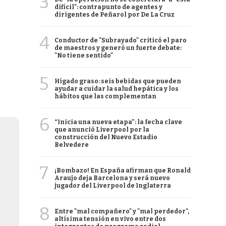
3
difícil": contrapunto de agentes y
dirigentes de Peñarol por De La Cruz
4
Conductor de "Subrayado" criticó el paro
de maestros y generó un fuerte debate:
"No tiene sentido"
5
Hígado graso: seis bebidas que pueden
ayudar a cuidar la salud hepática y los
hábitos que las complementan
6
“Inicia una nueva etapa”: la fecha clave
que anunció Liverpool por la
construcción del Nuevo Estadio
Belvedere
7
¡Bombazo! En España afirman que Ronald
Araujo deja Barcelona y será nuevo
jugador del Liverpool de Inglaterra
8
Entre "mal compañero" y "mal perdedor",
altísima tensión en vivo entre dos