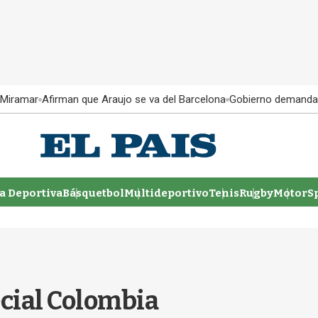
 Miramar
Afirman que Araujo se va del Barcelona
Gobierno demanda
 Deportiva
Básquetbol
Multideportivo
Tenis
Rugby
MotorSp
ecial Colombia