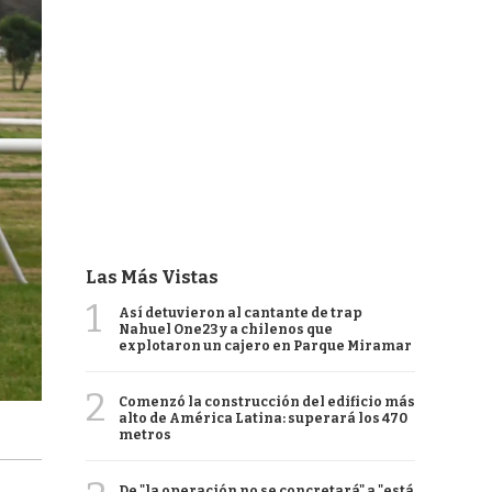
Las Más Vistas
1
Así detuvieron al cantante de trap
Nahuel One23 y a chilenos que
explotaron un cajero en Parque Miramar
2
Comenzó la construcción del edificio más
alto de América Latina: superará los 470
metros
De "la operación no se concretará" a "está