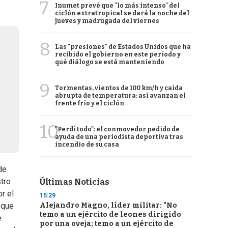
7
Inumet prevé que "lo más intenso" del
ciclón extratropical se dará la noche del
jueves y madrugada del viernes
8
Las "presiones" de Estados Unidos que ha
recibido el gobierno en este período y
qué diálogo se está manteniendo
9
Tormentas, vientos de 100 km/h y caída
abrupta de temperatura: así avanzan el
frente frío y el ciclón
10
"Perdí todo": el conmovedor pedido de
ayuda de una periodista deportiva tras
incendio de su casa
de
tro
Últimas Noticias
r el
15:29
Alejandro Magno, líder militar: "No
 que
temo a un ejército de leones dirigido
e
por una oveja; temo a un ejército de