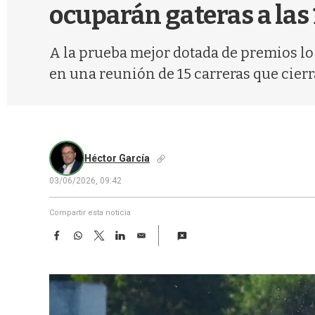
ocuparán gateras a las 
A la prueba mejor dotada de premios lo 
en una reunión de 15 carreras que cierr
Héctor García
03/06/2026, 09:42
Compartir esta noticia
F
W
T
L
E
a
h
w
i
m
c
a
i
n
a
e
t
t
k
i
b
s
t
e
l
o
A
e
d