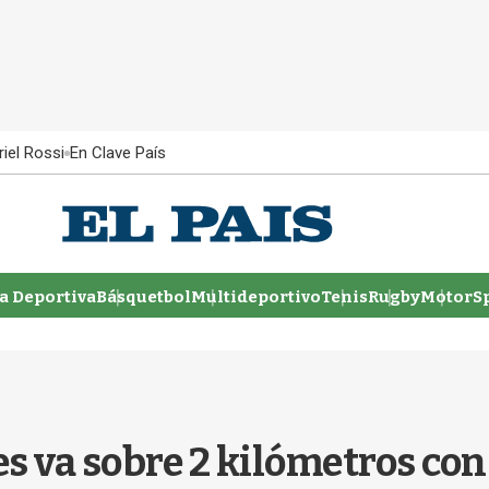
iel Rossi
En Clave País
 Deportiva
Básquetbol
Multideportivo
Tenis
Rugby
MotorSp
s va sobre 2 kilómetros con