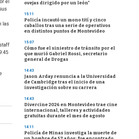
or el
ovejas dirigido por un león"
 sus
15:11
Policía incautó un mono tití y cinco
n las
caballos tras una serie de operativos
en distintos puntos de Montevideo
15:07
staff
Cómo fue el siniestro de tránsito por el
19:45
que murió Gabriel Rossi, secretario
general de Drogas
14:43
e
Jason Arday renuncia a la Universidad
de Cambridge tras el inicio de una
investigación sobre su carrera
14:43
Divercine 2026 en Montevideo trae cine
internacional, talleres y actividades
gratuitas durante el mes de agosto
14:11
Policía de Minas investiga la muerte de
un hombre de 57 años: fue encontrado