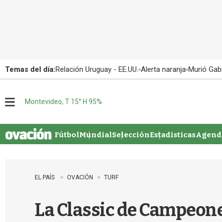
Temas del día:
Relación Uruguay - EE.UU.
Alerta naranja
Murió Gabr
Montevideo, T 15° H 95%
M
e
n
u
Fútbol
Mundial
Selección
Estadisticas
Agenda
EL PAÍS
OVACIÓN
TURF
La Classic de Campeone