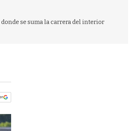
s
q
u
e
 donde se suma la carrera del interior
d
a
 en