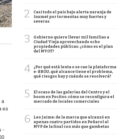
2
Casi todo el país bajo alerta naranja de
Inumet por tormentas muy fuertes y
severas
3
Gobierno quiere llevar mil familias a
Ciudad Vieja aprovechando ocho
propiedades públicas: ¿cómo es el plan
del MVOT?
4
¿Por qué está lenta o se cae la plataforma
e-BROU, qué alcance tiene el problema,
qué riesgos hay y cuándo se resolverá?
5
El ocaso de las galerías del Centro y el
boom en Pocitos: cómo se reconfigura el
 a
mercado de locales comerciales
a es
6
Leo Jaime: de la marca que alcanzó en
apenas cuatro partidos en Peñarol al
MVP de la final con más que gambetas
 -
00