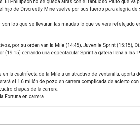
s. El Phillipson no se queda atrás con el fabuloso Pluto que va p
 el hijo de Discreetly Mine vuelve por sus fueros para alegría de
 son los que se llevaran las miradas lo que se verá refelejado e
os, por su orden van la Mile (14:45), Juvenile Sprint (15:15), Di
rior (19:15) cerrando una espectacular Sprint a gatera llena a las 
 en la cuatrifecta de la Mile a un atractivo de ventanilla, aporta d
ará el 1.6 millón de pozo en carrera complicada de acierto con
atro chapas de la carrera.
a Fortuna en carrera.