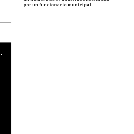
por un funcionario municipal
cha argentino en "Subrayado"