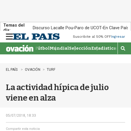
Temas del
Discurso Lacalle Pou
Paro de UCOT
En Clave País
día:
Suscribite al 50% OFF
Ingresar
M
e
Fútbol
Mundial
Selección
Estadisticas
Agen
n
M
u
o
s
t
EL PAÍS
OVACIÓN
TURF
r
a
La actividad hípica de julio
r
b
viene en alza
�
s
q
u
05/07/2018, 18:33
e
d
Compartir esta noticia