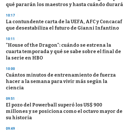
o
qué pararán los maestros y hasta cuándo durará
f
3
10:17
3
s
La contundente carta de la UEFA, AFC y Concacaf
e
que desestabiliza el futuro de Gianni Infantino
c
o
10:11
n
d
"House of the Dragon": cuándo se estrena la
s
cuarta temporada y qué se sabe sobre el final de
la serie en HBO
10:00
Cuántos minutos de entrenamiento de fuerza
hacer a la semana para vivir más según la
ciencia
09:51
El pozo del Powerball superó los US$ 900
millones y se posiciona como el octavo mayor de
su historia
09:49