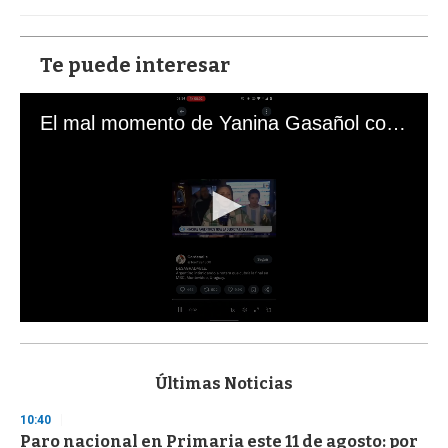
Te puede interesar
El mal momento de Yanina Gasañol con un hincha argentino en "Subrayado"
0
s
e
c
Últimas Noticias
o
n
10:40
d
Paro nacional en Primaria este 11 de agosto: por
s