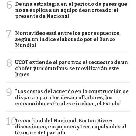
6
De una estrategia en el período de pases que
no se explica a un equipo desnorteado: el
presente de Nacional
7
Montevideo está entre los peores puertos,
según un índice elaborado por el Banco
Mundial
8
UCOT extiende el paro tras el secuestro de un
chofer y un ómnibus: se movilizarán este
lunes
9
"Los costos del acuerdo en la construcción se
disparan para los desarrolladores, los
consumidores finales e incluso, el Estado"
10
Tenso final del Nacional-Boston River:
discusiones, empujones y tres expulsados al
término del partido