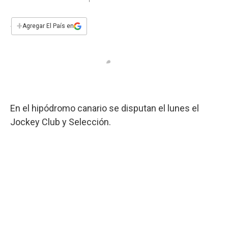
a
h
w
i
m
a
c
a
i
n
a
e
t
t
k
i
+
Agregar El País en
b
s
t
e
l
o
A
e
d
o
p
r
I
k
p
n
En el hipódromo canario se disputan el lunes el
Jockey Club y Selección.