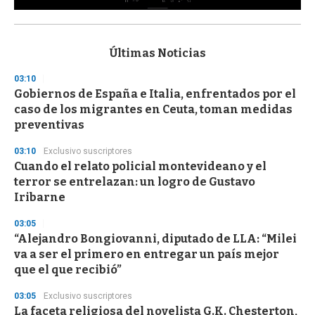
0
s
e
c
Últimas Noticias
o
n
03:10
d
Gobiernos de España e Italia, enfrentados por el
s
o
caso de los migrantes en Ceuta, toman medidas
f
preventivas
3
3
s
03:10
Exclusivo suscriptores
e
Cuando el relato policial montevideano y el
c
terror se entrelazan: un logro de Gustavo
o
n
Iribarne
d
s
03:05
“Alejandro Bongiovanni, diputado de LLA: “Milei
va a ser el primero en entregar un país mejor
que el que recibió”
03:05
Exclusivo suscriptores
La faceta religiosa del novelista G.K. Chesterton,