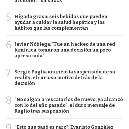
al chofer: "En shock"
5
Hígado graso: seis bebidas que pueden
ayudar a cuidar la salud hepática y los
hábitos que las complementan
6
Javier Nóblega: "Fue un hackeo de una red
lumínica, tomaron una decisión un poco
apresurada"
7
Sergio Puglia anunció la suspensión de su
reality: el curioso motivo detrás de la
decisión
8
"No salgan a rescatarlos de nuevo, ya alcanzó
con lo del año pasado": el duro mensaje de
Ruglio tras suspensión
9
“Esto que pasó es raro”: Evaristo González