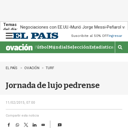
Temas
Negociaciones con EE.UU.
Murió Jorge Messi
Peñarol vs
del día:
Suscribite al 50% OFF
Ingresar
M
e
Fútbol
Mundial
Selección
Estadisticas
Agen
n
M
u
o
s
t
EL PAÍS
OVACIÓN
TURF
r
a
Jornada de lujo pedrense
r
b
�
s
11/02/2015, 07:00
q
u
Compartir esta noticia
e
F
W
T
L
E
d