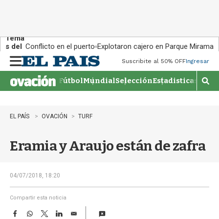
Tema
s del
Conflicto en el puerto
Explotaron cajero en Parque Miramar
día:
Suscribite al 50% OFF
Ingresar
M
e
Fútbol
Mundial
Selección
Estadisticas
Agen
n
M
u
o
s
t
EL PAÍS
OVACIÓN
TURF
r
a
Eramia y Araujo están de zafra
r
b
�
s
04/07/2018, 18:20
q
u
Compartir esta noticia
e
F
W
T
L
E
d