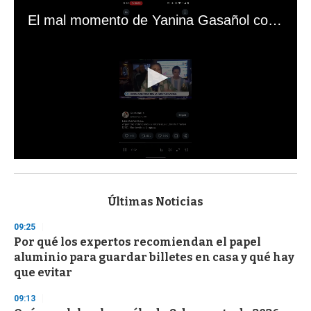
El mal momento de Yanina Gasañol con un hincha argentino en "Subrayado"
0
s
e
c
Últimas Noticias
o
n
09:25
d
Por qué los expertos recomiendan el papel
s
o
aluminio para guardar billetes en casa y qué hay
f
que evitar
3
3
s
09:13
e