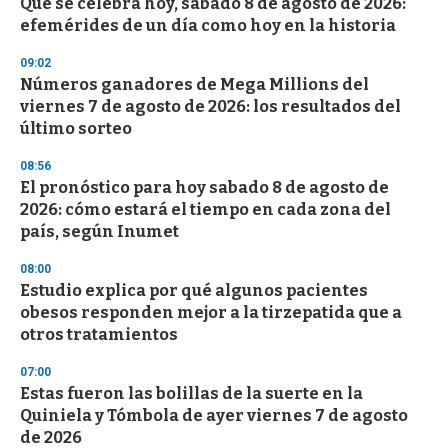
Qué se celebra hoy, sábado 8 de agosto de 2026:
c
efemérides de un día como hoy en la historia
o
n
d
09:02
s
Números ganadores de Mega Millions del
viernes 7 de agosto de 2026: los resultados del
último sorteo
08:56
El pronóstico para hoy sabado 8 de agosto de
2026: cómo estará el tiempo en cada zona del
país, según Inumet
08:00
Estudio explica por qué algunos pacientes
obesos responden mejor a la tirzepatida que a
otros tratamientos
07:00
Estas fueron las bolillas de la suerte en la
Quiniela y Tómbola de ayer viernes 7 de agosto
de 2026