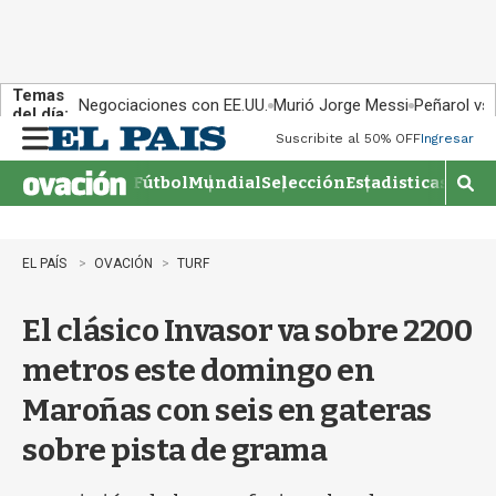
Temas
Negociaciones con EE.UU.
Murió Jorge Messi
Peñarol vs
del día:
Suscribite al 50% OFF
Ingresar
M
e
Fútbol
Mundial
Selección
Estadisticas
Agen
n
M
u
o
s
t
EL PAÍS
OVACIÓN
TURF
r
a
El clásico Invasor va sobre 2200
r
b
metros este domingo en
�
s
Maroñas con seis en gateras
q
u
sobre pista de grama
e
d