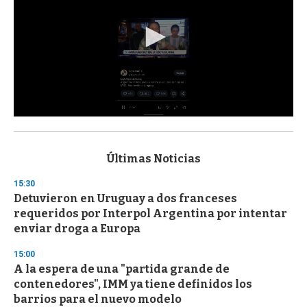
0
s
e
c
Últimas Noticias
o
n
15:30
d
Detuvieron en Uruguay a dos franceses
s
o
requeridos por Interpol Argentina por intentar
f
enviar droga a Europa
3
3
s
15:00
e
A la espera de una "partida grande de
c
contenedores", IMM ya tiene definidos los
o
n
barrios para el nuevo modelo