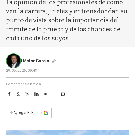
a
La opinión de los profesionales de como
ven la carrera, jinetes y entrenador dan su
punto de vista sobre la importancia del
trámite de la prueba y de las chances de
cada uno de los suyos
Héctor García
29/05/2026, 09:48
Compartir esta noticia
F
W
T
L
E
a
h
w
i
m
c
a
i
n
a
e
t
t
k
i
+
Agregar El País en
b
s
t
e
l
o
A
e
d
o
p
r
I
k
p
n