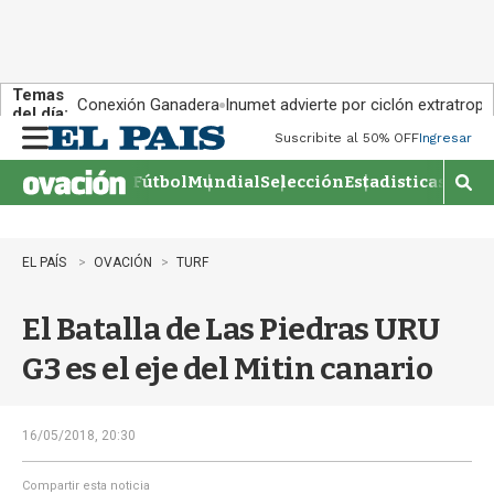
Temas
Conexión Ganadera
Inumet advierte por ciclón extratropi
del día:
Suscribite al 50% OFF
Ingresar
M
e
Fútbol
Mundial
Selección
Estadisticas
Agen
n
M
u
o
s
t
EL PAÍS
OVACIÓN
TURF
r
a
El Batalla de Las Piedras URU
r
b
G3 es el eje del Mitin canario
�
s
q
u
16/05/2018, 20:30
e
d
Compartir esta noticia