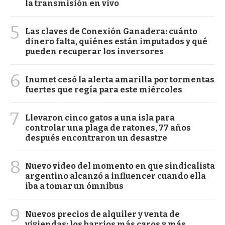
la transmisión en vivo
5
Las claves de Conexión Ganadera: cuánto
dinero falta, quiénes están imputados y qué
pueden recuperar los inversores
6
Inumet cesó la alerta amarilla por tormentas
fuertes que regía para este miércoles
7
Llevaron cinco gatos a una isla para
controlar una plaga de ratones, 77 años
después encontraron un desastre
8
Nuevo video del momento en que sindicalista
argentino alcanzó a influencer cuando ella
iba a tomar un ómnibus
9
Nuevos precios de alquiler y venta de
viviendas: los barrios más caros y más