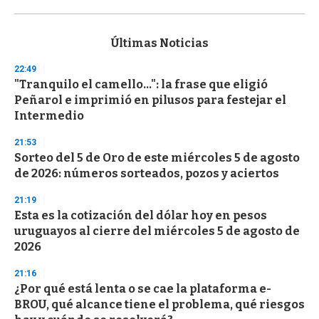
0
s
e
c
Últimas Noticias
o
n
22:49
d
"Tranquilo el camello...": la frase que eligió
s
o
Peñarol e imprimió en pilusos para festejar el
f
Intermedio
3
3
s
21:53
e
Sorteo del 5 de Oro de este miércoles 5 de agosto
c
de 2026: números sorteados, pozos y aciertos
o
n
d
21:19
s
Esta es la cotización del dólar hoy en pesos
uruguayos al cierre del miércoles 5 de agosto de
2026
21:16
¿Por qué está lenta o se cae la plataforma e-
BROU, qué alcance tiene el problema, qué riesgos