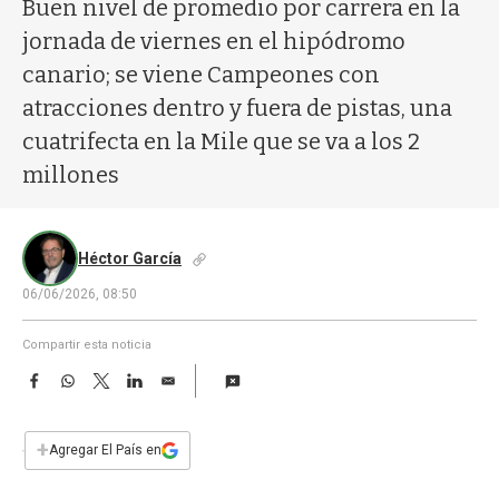
a
Buen nivel de promedio por carrera en la
jornada de viernes en el hipódromo
canario; se viene Campeones con
atracciones dentro y fuera de pistas, una
cuatrifecta en la Mile que se va a los 2
millones
Héctor García
06/06/2026, 08:50
Compartir esta noticia
F
W
T
L
E
a
h
w
i
m
c
a
i
n
a
e
t
t
k
i
+
Agregar El País en
b
s
t
e
l
o
A
e
d