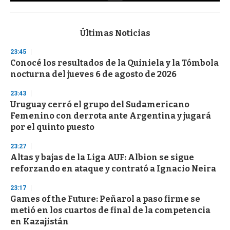
0
s
e
c
Últimas Noticias
o
n
23:45
d
Conocé los resultados de la Quiniela y la Tómbola
s
o
nocturna del jueves 6 de agosto de 2026
f
3
23:43
3
s
Uruguay cerró el grupo del Sudamericano
e
Femenino con derrota ante Argentina y jugará
c
por el quinto puesto
o
n
d
23:27
s
Altas y bajas de la Liga AUF: Albion se sigue
reforzando en ataque y contrató a Ignacio Neira
23:17
Games of the Future: Peñarol a paso firme se
metió en los cuartos de final de la competencia
en Kazajistán