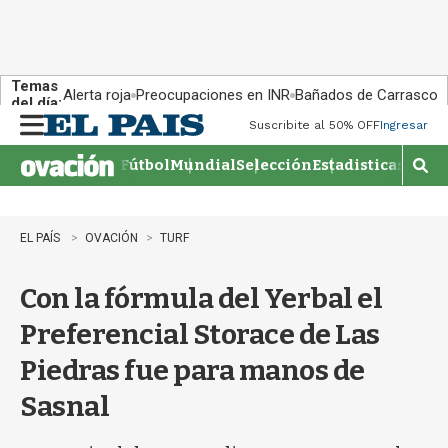
Temas
Alerta roja
Preocupaciones en INR
Bañados de Carrasco
del día:
Suscribite al 50% OFF
Ingresar
M
e
Fútbol
Mundial
Selección
Estadisticas
Agen
n
M
u
o
s
t
EL PAÍS
OVACIÓN
TURF
r
a
Con la fórmula del Yerbal el
r
b
Preferencial Storace de Las
�
s
Piedras fue para manos de
q
u
Sasnal
e
d