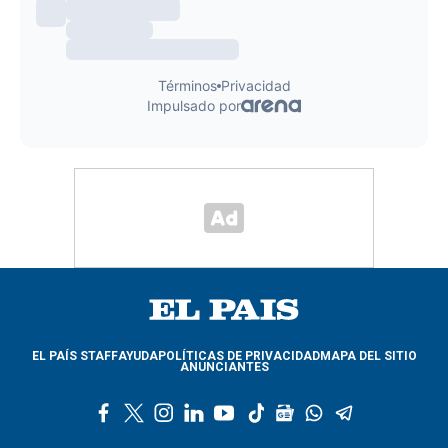
EL PAÍS STAFF
AYUDA
POLÍTICAS DE PRIVACIDAD
MAPA DEL SITIO
ANUNCIANTES
f
t
i
l
y
t
g
w
t
a
w
n
i
o
i
o
h
e