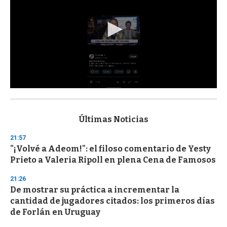
0
s
e
c
Últimas Noticias
o
n
21:57
d
"¡Volvé a Adeom!": el filoso comentario de Yesty
s
o
Prieto a Valeria Ripoll en plena Cena de Famosos
f
3
21:26
3
s
De mostrar su práctica a incrementar la
e
cantidad de jugadores citados: los primeros días
c
de Forlán en Uruguay
o
n