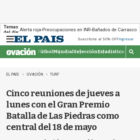
Temas
Alerta roja
Preocupaciones en INR
Bañados de Carrasco
del día:
Suscribite al 50% OFF
Ingresar
M
e
Fútbol
Mundial
Selección
Estadisticas
Agen
n
M
u
o
s
t
EL PAÍS
OVACIÓN
TURF
r
a
Cinco reuniones de jueves a
r
b
lunes con el Gran Premio
�
s
Batalla de Las Piedras como
q
u
central del 18 de mayo
e
d