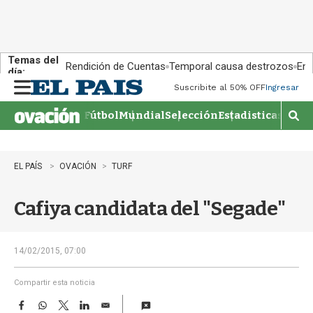
Temas del
Rendición de Cuentas
Temporal causa destrozos
En 
día:
Suscribite al 50% OFF
Ingresar
M
e
Fútbol
Mundial
Selección
Estadisticas
Agen
n
M
u
o
s
t
EL PAÍS
OVACIÓN
TURF
r
a
Cafiya candidata del "Segade"
r
b
�
s
14/02/2015, 07:00
q
u
Compartir esta noticia
e
F
W
T
L
E
d