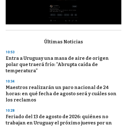
0
s
e
c
Últimas Noticias
o
n
10:53
d
Entra a Uruguay una masa de aire de origen
s
o
polar que traerá frío: "Abrupta caída de
f
temperatura"
3
3
s
10:34
e
Maestros realizarán un paro nacional de 24
c
horas: en qué fecha de agosto será y cuáles son
o
n
los reclamos
d
s
10:28
Feriado del 13 de agosto de 2026: quiénes no
trabajan en Uruguay el próximo jueves por un