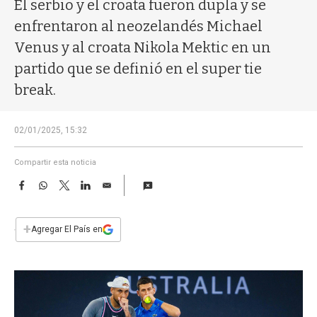
a
El serbio y el croata fueron dupla y se
enfrentaron al neozelandés Michael
Venus y al croata Nikola Mektic en un
partido que se definió en el super tie
break.
02/01/2025, 15:32
Compartir esta noticia
F
W
T
L
E
a
h
w
i
m
c
a
i
n
a
e
t
t
k
i
+
Agregar El País en
b
s
t
e
l
o
A
e
d
o
p
r
I
k
p
n