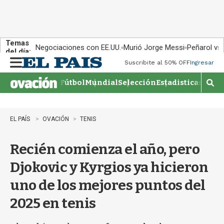
Temas
Negociaciones con EE.UU.
Murió Jorge Messi
Peñarol vs
del día:
Suscribite al 50% OFF
Ingresar
M
e
Fútbol
Mundial
Selección
Estadisticas
Agen
n
M
u
o
s
t
EL PAÍS
OVACIÓN
TENIS
r
a
Recién comienza el año, pero
r
b
Djokovic y Kyrgios ya hicieron
�
s
uno de los mejores puntos del
q
u
2025 en tenis
e
d