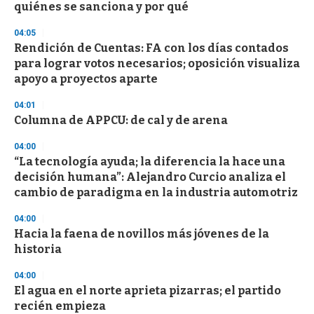
quiénes se sanciona y por qué
o
n
d
04:05
s
Rendición de Cuentas: FA con los días contados
para lograr votos necesarios; oposición visualiza
apoyo a proyectos aparte
04:01
Columna de APPCU: de cal y de arena
04:00
“La tecnología ayuda; la diferencia la hace una
decisión humana”: Alejandro Curcio analiza el
cambio de paradigma en la industria automotriz
04:00
Hacia la faena de novillos más jóvenes de la
historia
04:00
El agua en el norte aprieta pizarras; el partido
recién empieza