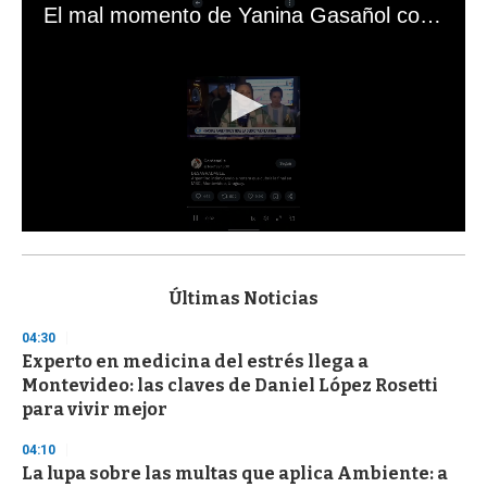
El mal momento de Yanina Gasañol con un hincha argentino en "Subrayado"
0
s
e
c
Últimas Noticias
o
n
04:30
d
Experto en medicina del estrés llega a
s
o
Montevideo: las claves de Daniel López Rosetti
f
para vivir mejor
3
3
s
04:10
e
La lupa sobre las multas que aplica Ambiente: a
c