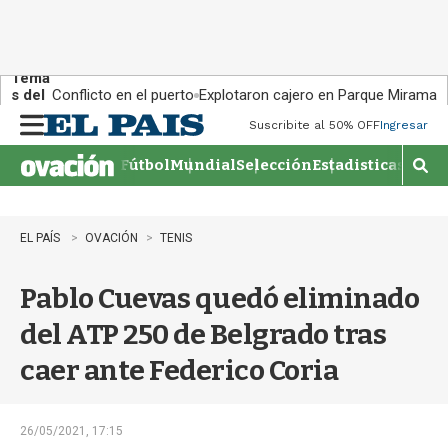
Tema
s del
Conflicto en el puerto
Explotaron cajero en Parque Miramar
día:
Suscribite al 50% OFF
Ingresar
M
e
Fútbol
Mundial
Selección
Estadisticas
Agen
n
M
u
o
s
t
EL PAÍS
OVACIÓN
TENIS
r
a
Pablo Cuevas quedó eliminado
r
b
del ATP 250 de Belgrado tras
�
s
caer ante Federico Coria
q
u
e
d
26/05/2021, 17:15