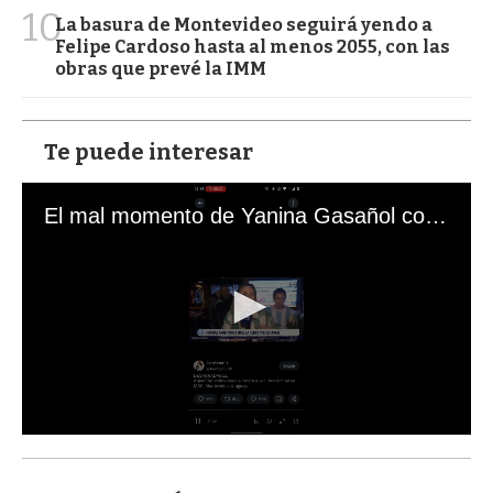
10
La basura de Montevideo seguirá yendo a
Felipe Cardoso hasta al menos 2055, con las
obras que prevé la IMM
Te puede interesar
El mal momento de Yanina Gasañol con un hincha argentino en "Subrayado"
0
s
e