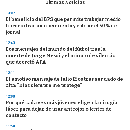
c
Últimas Noticias
o
n
13:07
d
El beneficio del BPS que permite trabajar medio
s
o
horario tras un nacimiento y cobrar el 50 % del
f
jornal
3
3
s
12:43
e
Los mensajes del mundo del fútbol tras la
c
muerte de Jorge Messi y el minuto de silencio
o
n
que decretó AFA
d
s
12:11
El emotivo mensaje de Julio Ríos tras ser dado de
alta: "Dios siempre me protege"
12:00
Por qué cada vez más jóvenes eligen la cirugía
láser para dejar de usar anteojos o lentes de
contacto
11:59