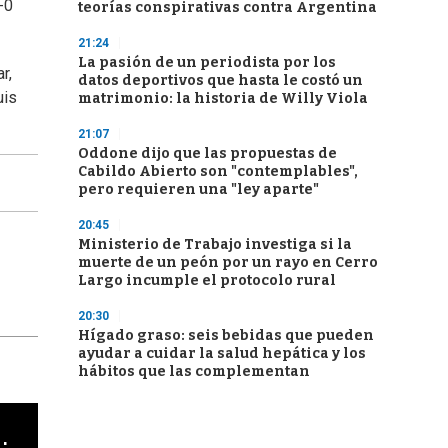
-0
teorías conspirativas contra Argentina
21:24
La pasión de un periodista por los
r,
datos deportivos que hasta le costó un
uis
matrimonio: la historia de Willy Viola
21:07
Oddone dijo que las propuestas de
Cabildo Abierto son "contemplables",
pero requieren una "ley aparte"
20:45
Ministerio de Trabajo investiga si la
muerte de un peón por un rayo en Cerro
Largo incumple el protocolo rural
20:30
Hígado graso: seis bebidas que pueden
ayudar a cuidar la salud hepática y los
hábitos que las complementan
cha argentino en "Subrayado"