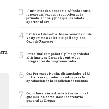
3
El ministro de Ganadería, Alfredo Fratti,
le pone un freno a la reducción de la
jornada laboral y pide que los robots
aporten al BPS
4
"¡Volvé a Adeom!": el filoso comentario de
Yesty Prieto a Valeria Ripoll en plena
Cena de Famosos
ntra
5
Entre "mal compañero" y "mal perdedor",
altísima tensión en vivo entre dos
integrantes de programa radial
6
Con Perrone y Manini distanciados, el FA
no tiene asegurados los votos para la
aprobación de la Rendición de Cuentas
7
Cómo fue el siniestro de tránsito por el
que murió Gabriel Rossi, secretario
general de Drogas