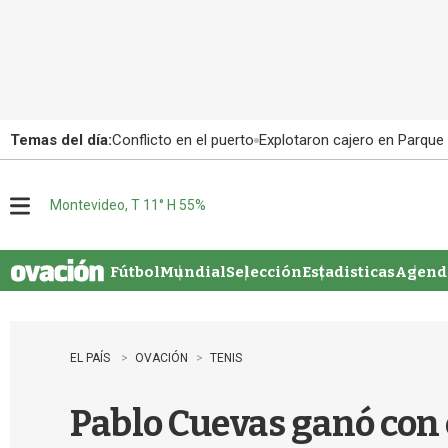
Temas del día:
Conflicto en el puerto
Explotaron cajero en Parque
Montevideo, T 11° H 55%
M
e
n
u
Fútbol
Mundial
Selección
Estadisticas
Agenda
EL PAÍS
OVACIÓN
TENIS
Pablo Cuevas ganó con