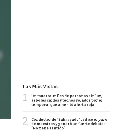
Las Más Vistas
1
Un muerto, miles de personas sin luz,
árboles caídos y techos volados por el
temporal que ameritó alerta roja
2
Conductor de "Subrayado" criticó el paro
de maestros y generó un fuerte debate:
"No tiene sentido"