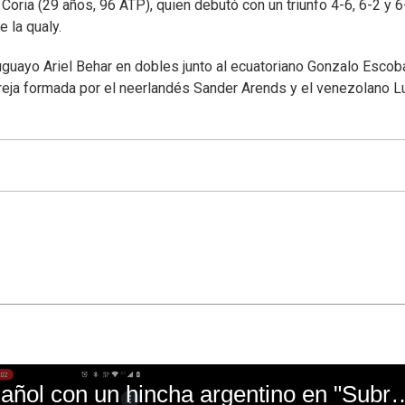
 Coria (29 años, 96 ATP), quien debutó con un triunfo 4-6, 6-2 y 6
 la qualy.
guayo Ariel Behar en dobles junto al ecuatoriano Gonzalo Escoba
reja formada por el neerlandés Sander Arends y el venezolano L
El mal momento de Yanina Gasañol con un hin