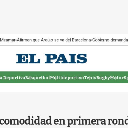
 Miramar
Afirman que Araujo se va del Barcelona
Gobierno demanda
 Deportiva
Básquetbol
Multideportivo
Tenis
Rugby
MotorSp
 comodidad en primera rond