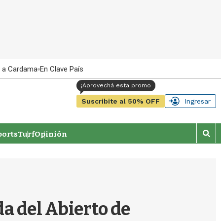
 a Cardama
En Clave País
Suscribite al 50% OFF
Ingresar
orts
Turf
Opinión
M
o
s
t
r
a
r
a del Abierto de
b
�