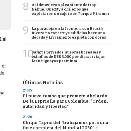
8
Así detuvieron al cantante de trap
Nahuel One23 y a chilenos que
explotaron un cajero en Parque Miramar
9
La paradoja en la frontera con Brasil:
Rivera no construye edificios hace una
década y Livramento explota con obras
 al
10
Safaris privados, auroras boreales y
estadías de US$ 3.000 por día: así viajan
los uruguayos premium
 el
 de
Últimas Noticias
21:45
ena
El nuevo rumbo que promete Abelardo
De la Espriella para Colombia: "Orden,
autoridad y libertad"
21:26
Chiqui Tapia: del "trabajamos para una
fase completa del Mundial 2030" a