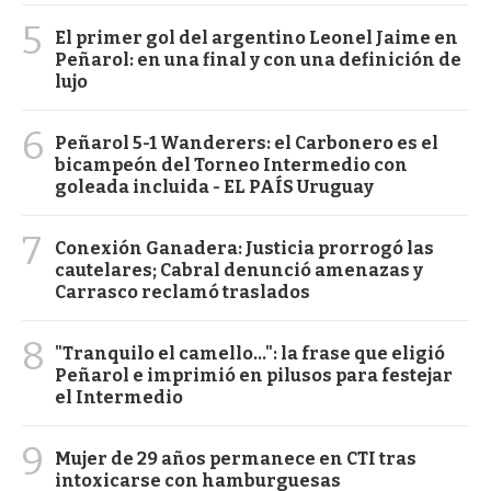
5
El primer gol del argentino Leonel Jaime en
Peñarol: en una final y con una definición de
lujo
6
Peñarol 5-1 Wanderers: el Carbonero es el
bicampeón del Torneo Intermedio con
goleada incluida - EL PAÍS Uruguay
7
Conexión Ganadera: Justicia prorrogó las
cautelares; Cabral denunció amenazas y
Carrasco reclamó traslados
8
"Tranquilo el camello...": la frase que eligió
Peñarol e imprimió en pilusos para festejar
el Intermedio
9
Mujer de 29 años permanece en CTI tras
intoxicarse con hamburguesas