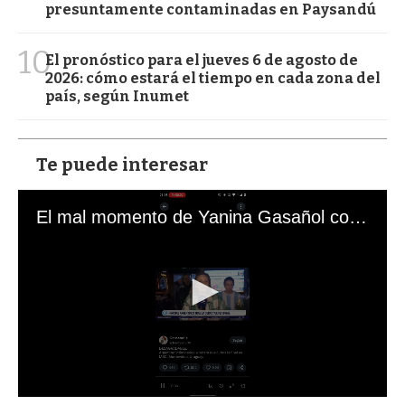
presuntamente contaminadas en Paysandú
10
El pronóstico para el jueves 6 de agosto de
2026: cómo estará el tiempo en cada zona del
país, según Inumet
Te puede interesar
El mal momento de Yanina Gasañol con un hincha argentino en "Subrayado"
0