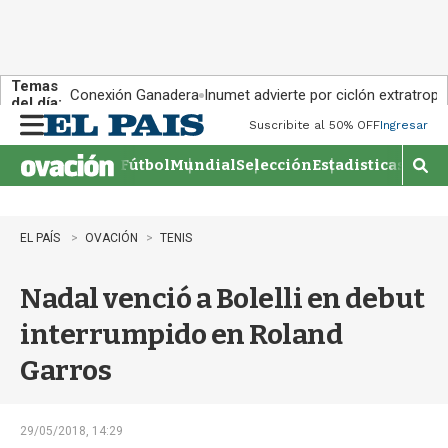
Temas
Conexión Ganadera
Inumet advierte por ciclón extratropi
del día:
Suscribite al 50% OFF
Ingresar
M
e
Fútbol
Mundial
Selección
Estadisticas
Agen
n
M
u
o
s
t
EL PAÍS
OVACIÓN
TENIS
r
a
Nadal venció a Bolelli en debut
r
b
interrumpido en Roland
�
s
Garros
q
u
e
d
29/05/2018, 14:29