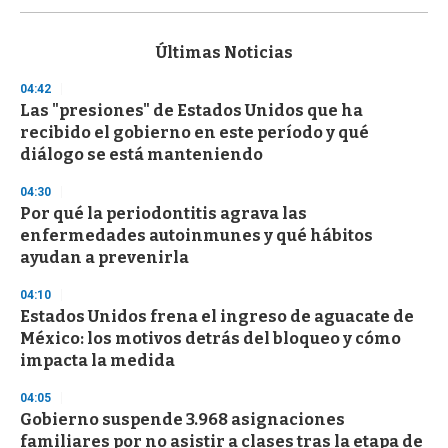
s
e
c
Últimas Noticias
o
n
04:42
d
Las "presiones" de Estados Unidos que ha
s
o
recibido el gobierno en este período y qué
f
diálogo se está manteniendo
3
3
s
04:30
e
Por qué la periodontitis agrava las
c
enfermedades autoinmunes y qué hábitos
o
n
ayudan a prevenirla
d
s
04:10
Estados Unidos frena el ingreso de aguacate de
México: los motivos detrás del bloqueo y cómo
impacta la medida
04:05
Gobierno suspende 3.968 asignaciones
familiares por no asistir a clases tras la etapa de