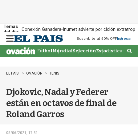
Temas
Conexión Ganadera
Inumet advierte por ciclón extratropi
del día:
Suscribite al 50% OFF
Ingresar
M
e
Fútbol
Mundial
Selección
Estadisticas
Agen
n
M
u
o
s
t
EL PAÍS
OVACIÓN
TENIS
r
a
Djokovic, Nadal y Federer
r
b
están en octavos de final de
�
s
Roland Garros
q
u
e
d
05/06/2021, 17:31