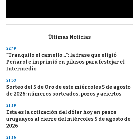
0
s
e
c
Últimas Noticias
o
n
22:49
d
"Tranquilo el camello...": la frase que eligió
s
o
Peñarol e imprimió en pilusos para festejar el
f
Intermedio
3
3
s
21:53
e
Sorteo del 5 de Oro de este miércoles 5 de agosto
c
de 2026: números sorteados, pozos y aciertos
o
n
d
21:19
s
Esta es la cotización del dólar hoy en pesos
uruguayos al cierre del miércoles 5 de agosto de
2026
21:16