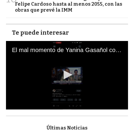
Felipe Cardoso hasta al menos 2055, con las
obras que prevé la IMM
Te puede interesar
El mal momento de Yanina Gasañol con un hincha argentino en "Subrayado"
0
s
e
c
Últimas Noticias
o