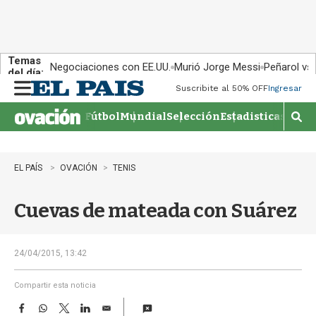
Temas
Negociaciones con EE.UU.
Murió Jorge Messi
Peñarol vs
del día:
Suscribite al 50% OFF
Ingresar
M
e
Fútbol
Mundial
Selección
Estadisticas
Agen
n
M
u
o
s
t
EL PAÍS
OVACIÓN
TENIS
r
a
Cuevas de mateada con Suárez
r
b
�
s
24/04/2015, 13:42
q
u
Compartir esta noticia
e
F
W
T
L
E
d