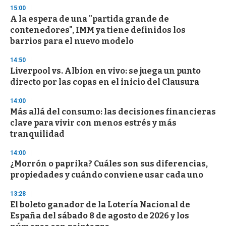
n
15:00
d
A la espera de una "partida grande de
s
o
contenedores", IMM ya tiene definidos los
f
barrios para el nuevo modelo
3
3
s
14:50
e
Liverpool vs. Albion en vivo: se juega un punto
c
directo por las copas en el inicio del Clausura
o
n
d
14:00
s
Más allá del consumo: las decisiones financieras
clave para vivir con menos estrés y más
tranquilidad
14:00
¿Morrón o paprika? Cuáles son sus diferencias,
propiedades y cuándo conviene usar cada uno
13:28
El boleto ganador de la Lotería Nacional de
España del sábado 8 de agosto de 2026 y los