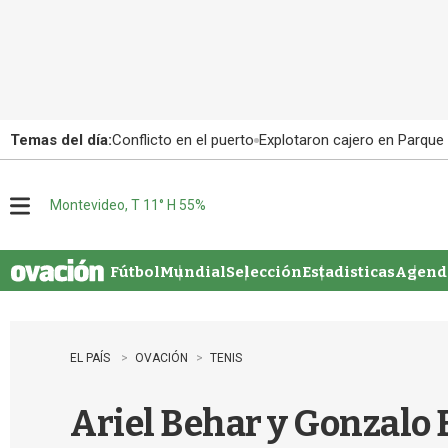
Temas del día:
Conflicto en el puerto
Explotaron cajero en Parque
Montevideo, T 11° H 55%
M
e
n
u
Fútbol
Mundial
Selección
Estadisticas
Agenda
EL PAÍS
OVACIÓN
TENIS
Ariel Behar y Gonzalo 