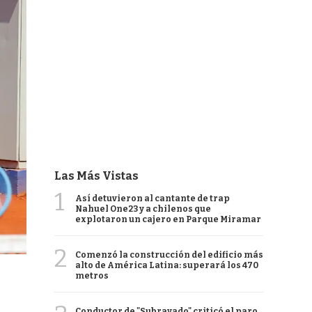
Las Más Vistas
1
Así detuvieron al cantante de trap
Nahuel One23 y a chilenos que
explotaron un cajero en Parque Miramar
2
Comenzó la construcción del edificio más
alto de América Latina: superará los 470
metros
Conductor de "Subrayado" criticó el paro