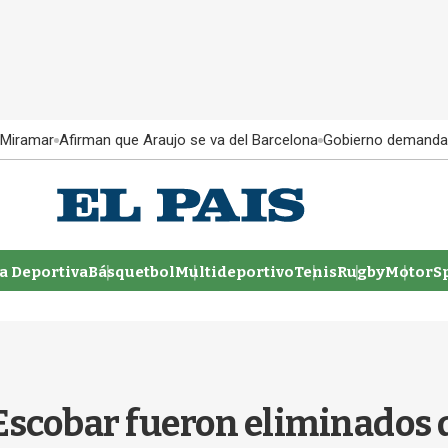
 Miramar
Afirman que Araujo se va del Barcelona
Gobierno demanda
 Deportiva
Básquetbol
Multideportivo
Tenis
Rugby
MotorSp
Escobar fueron eliminados 