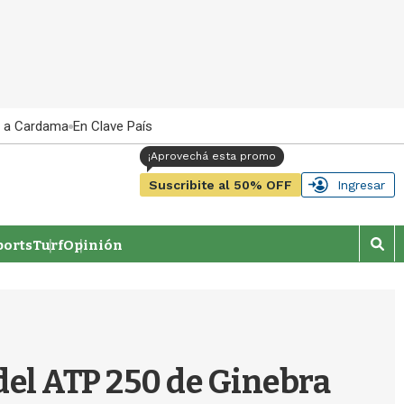
 a Cardama
En Clave País
Suscribite al 50% OFF
Ingresar
orts
Turf
Opinión
M
o
s
t
r
a
r
del ATP 250 de Ginebra
b
�