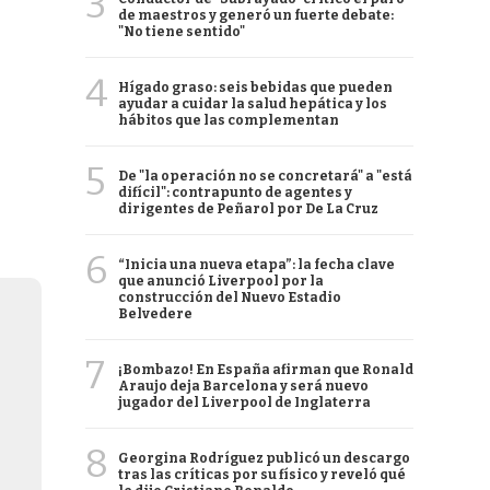
3
de maestros y generó un fuerte debate:
"No tiene sentido"
4
Hígado graso: seis bebidas que pueden
ayudar a cuidar la salud hepática y los
hábitos que las complementan
5
De "la operación no se concretará" a "está
difícil": contrapunto de agentes y
dirigentes de Peñarol por De La Cruz
6
“Inicia una nueva etapa”: la fecha clave
que anunció Liverpool por la
construcción del Nuevo Estadio
Belvedere
7
¡Bombazo! En España afirman que Ronald
Araujo deja Barcelona y será nuevo
jugador del Liverpool de Inglaterra
8
Georgina Rodríguez publicó un descargo
tras las críticas por su físico y reveló qué