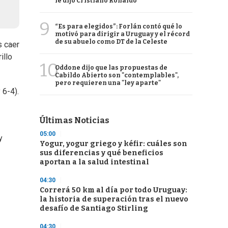
le dijo Cristiano Ronaldo
9
“Es para elegidos”: Forlán contó qué lo
motivó para dirigir a Uruguay y el récord
de su abuelo como DT de la Celeste
s caer
illo
10
Oddone dijo que las propuestas de
Cabildo Abierto son "contemplables",
pero requieren una "ley aparte"
 6-4).
Últimas Noticias
05:00
y
Yogur, yogur griego y kéfir: cuáles son
sus diferencias y qué beneficios
aportan a la salud intestinal
04:30
Correrá 50 km al día por todo Uruguay:
la historia de superación tras el nuevo
desafío de Santiago Stirling
04:30