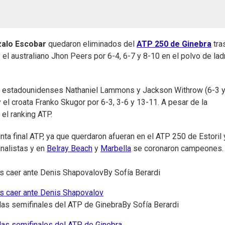
alo Escobar
quedaron eliminados del
ATP 250 de Ginebra
tra
l australiano Jhon Peers por 6-4, 6-7 y 8-10 en el polvo de ladr
os estadounidenses Nathaniel Lammons y Jackson Withrow (6-3 y
 el croata Franko Skugor por 6-3, 3-6 y 13-11. A pesar de la
el ranking ATP.
nta final ATP, ya que querdaron afueran en el ATP 250 de Estoril 
inalistas y en
Belray Beach
y
Marbella
se coronaron campeones.
s caer ante Denis Shapovalov
By
Sofía Berardi
s caer ante Denis Shapovalov
 las semifinales del ATP de Ginebra
By
Sofía Berardi
 las semifinales del ATP de Ginebra