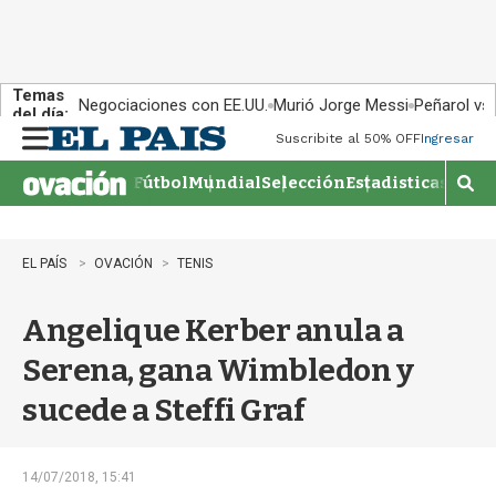
Temas
Negociaciones con EE.UU.
Murió Jorge Messi
Peñarol vs
del día:
Suscribite al 50% OFF
Ingresar
M
e
Fútbol
Mundial
Selección
Estadisticas
Agen
n
M
u
o
s
t
EL PAÍS
OVACIÓN
TENIS
r
a
Angelique Kerber anula a
r
b
Serena, gana Wimbledon y
�
s
sucede a Steffi Graf
q
u
e
d
14/07/2018, 15:41