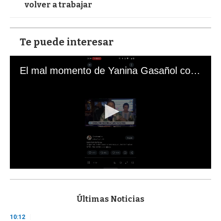
volver a trabajar
Te puede interesar
El mal momento de Yanina Gasañol con un hincha argentino en "Subrayado"
0
s
e
c
Últimas Noticias
o
n
10:12
d