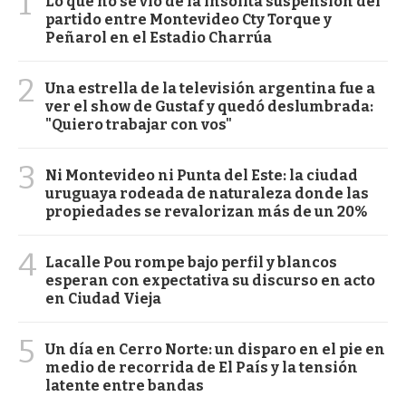
1
Lo que no se vio de la insólita suspensión del
partido entre Montevideo Cty Torque y
Peñarol en el Estadio Charrúa
2
Una estrella de la televisión argentina fue a
ver el show de Gustaf y quedó deslumbrada:
"Quiero trabajar con vos"
3
Ni Montevideo ni Punta del Este: la ciudad
uruguaya rodeada de naturaleza donde las
propiedades se revalorizan más de un 20%
4
Lacalle Pou rompe bajo perfil y blancos
esperan con expectativa su discurso en acto
en Ciudad Vieja
5
Un día en Cerro Norte: un disparo en el pie en
medio de recorrida de El País y la tensión
latente entre bandas