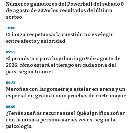
Números ganadores del Powerball del sábado 8
s
o
de agosto de 2026: los resultados del último
f
sorteo
3
3
s
10:00
e
Crianza respetuosa: la cuestión no es elegir
c
entre afecto y autoridad
o
n
d
09:53
s
El pronóstico para hoy domingo 9 de agosto de
2026: cómo estará el tiempo en cada zona del
país, según Inumet
09:23
Maroñas con largometraje estelar en arena y un
especial en grama como pruebas de corte mayor
08:00
¿Tenés sueños recurrentes? Qué significa soñar
con la misma persona varias veces, según la
psicología