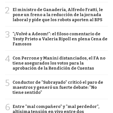
2
El ministro de Ganadería, Alfredo Fratti, le
pone un freno a la reducción de la jornada
laboral y pide que los robots aporten al BPS
3
"¡Volvé a Adeom!": el filoso comentario de
Yesty Prieto a Valeria Ripoll en plena Cena de
Famosos
4
Con Perrone y Manini distanciados, el FA no
tiene asegurados los votos para la
aprobación de la Rendición de Cuentas
5
Conductor de "Subrayado" criticó el paro de
maestros y generó un fuerte debate: "No
tiene sentido"
6
Entre "mal compañero" y "mal perdedor",
altísima tensión en vivo entre dos