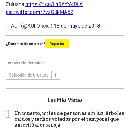
Zuluaga.
https://t.co/LhRAYY4DLA
pic.twitter.com/7vzGJkMA5Z
— AUF (@AUFOficial)
18 de mayo de 2018
¿Encontraste un error?
Reportar
Temas relacionados
Selección de Uruguay
Las Más Vistas
1
Un muerto, miles de personas sin luz, árboles
caídos y techos volados por el temporal que
ameritó alerta roja