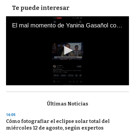
Te puede interesar
El mal momento de Yanina Gasañol con un hincha argentino en "Subrayado"
0
s
e
c
Últimas Noticias
o
n
16:05
d
Cómo fotografiar el eclipse solar total del
s
o
miércoles 12 de agosto, según expertos
f