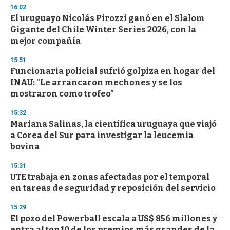
3
16:02
3
s
El uruguayo Nicolás Pirozzi ganó en el Slalom
e
Gigante del Chile Winter Series 2026, con la
c
mejor compañía
o
n
d
15:51
s
Funcionaria policial sufrió golpiza en hogar del
INAU: "Le arrancaron mechones y se los
mostraron como trofeo"
15:32
Mariana Salinas, la científica uruguaya que viajó
a Corea del Sur para investigar la leucemia
bovina
15:31
UTE trabaja en zonas afectadas por el temporal
en tareas de seguridad y reposición del servicio
15:29
El pozo del Powerball escala a US$ 856 millones y
entra al top 10 de los premios más grandes de la