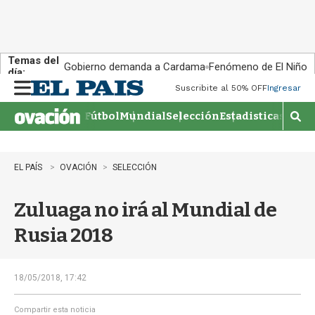
Temas del
Gobierno demanda a Cardama
Fenómeno de El Niño
día:
Suscribite al 50% OFF
Ingresar
M
e
Fútbol
Mundial
Selección
Estadisticas
Agen
n
M
u
o
s
t
EL PAÍS
OVACIÓN
SELECCIÓN
r
a
Zuluaga no irá al Mundial de
r
b
Rusia 2018
�
s
q
u
18/05/2018, 17:42
e
d
Compartir esta noticia