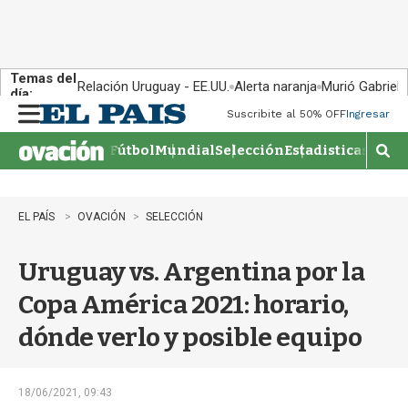
Temas del
Relación Uruguay - EE.UU.
Alerta naranja
Murió Gabriel 
día:
Suscribite al 50% OFF
Ingresar
M
e
Fútbol
Mundial
Selección
Estadisticas
Agen
n
M
u
o
s
t
EL PAÍS
OVACIÓN
SELECCIÓN
r
a
Uruguay vs. Argentina por la
r
b
Copa América 2021: horario,
�
s
dónde verlo y posible equipo
q
u
e
d
18/06/2021, 09:43