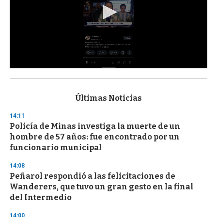
0
s
e
c
Últimas Noticias
o
n
14:11
d
Policía de Minas investiga la muerte de un
s
o
hombre de 57 años: fue encontrado por un
f
funcionario municipal
3
3
s
14:08
e
Peñarol respondió a las felicitaciones de
c
Wanderers, que tuvo un gran gesto en la final
o
n
del Intermedio
d
s
14:00