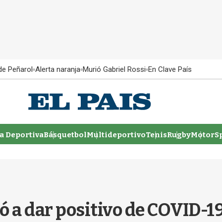
 de Peñarol
Alerta naranja
Murió Gabriel Rossi
En Clave País
 Deportiva
Básquetbol
Multideportivo
Tenis
Rugby
MotorSp
ió a dar positivo de COVID-1