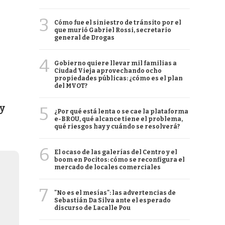
3
Cómo fue el siniestro de tránsito por el
que murió Gabriel Rossi, secretario
general de Drogas
4
Gobierno quiere llevar mil familias a
Ciudad Vieja aprovechando ocho
propiedades públicas: ¿cómo es el plan
del MVOT?
y
5
¿Por qué está lenta o se cae la plataforma
e-BROU, qué alcance tiene el problema,
qué riesgos hay y cuándo se resolverá?
6
El ocaso de las galerías del Centro y el
boom en Pocitos: cómo se reconfigura el
mercado de locales comerciales
7
"No es el mesías": las advertencias de
Sebastián Da Silva ante el esperado
discurso de Lacalle Pou