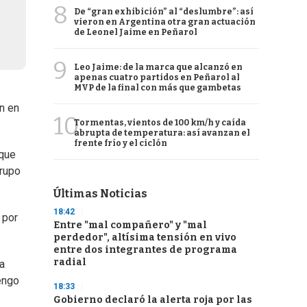
8
De “gran exhibición” al “deslumbre”: así
vieron en Argentina otra gran actuación
de Leonel Jaime en Peñarol
9
Leo Jaime: de la marca que alcanzó en
apenas cuatro partidos en Peñarol al
MVP de la final con más que gambetas
ón en
10
Tormentas, vientos de 100 km/h y caída
abrupta de temperatura: así avanzan el
frente frío y el ciclón
 que
grupo
Últimas Noticias
18:42
 por
Entre "mal compañero" y "mal
perdedor", altísima tensión en vivo
entre dos integrantes de programa
radial
la
tengo
18:33
Gobierno declaró la alerta roja por las