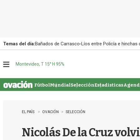
Temas del día:
Bañados de Carrasco
Líos entre Policía e hinchas
Montevideo, T 15° H 95%
M
e
n
u
Fútbol
Mundial
Selección
Estadisticas
Agenda
EL PAÍS
OVACIÓN
SELECCIÓN
Nicolás De la Cruz volv