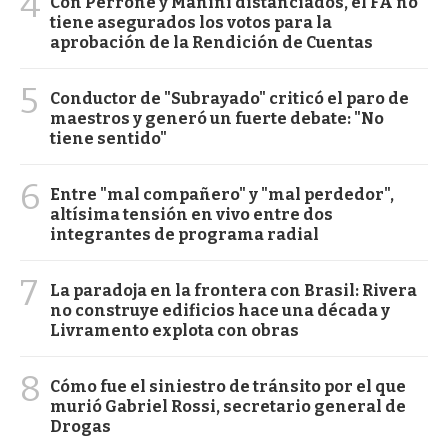
4
Con Perrone y Manini distanciados, el FA no
tiene asegurados los votos para la
aprobación de la Rendición de Cuentas
5
Conductor de "Subrayado" criticó el paro de
maestros y generó un fuerte debate: "No
tiene sentido"
6
Entre "mal compañero" y "mal perdedor",
altísima tensión en vivo entre dos
integrantes de programa radial
7
La paradoja en la frontera con Brasil: Rivera
no construye edificios hace una década y
Livramento explota con obras
8
Cómo fue el siniestro de tránsito por el que
murió Gabriel Rossi, secretario general de
Drogas