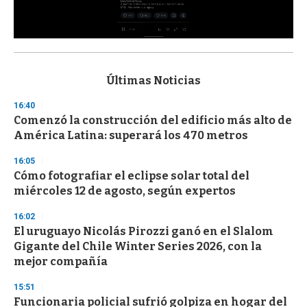
0
s
e
c
Últimas Noticias
o
n
16:40
d
Comenzó la construcción del edificio más alto de
s
o
América Latina: superará los 470 metros
f
3
16:05
3
s
Cómo fotografiar el eclipse solar total del
e
miércoles 12 de agosto, según expertos
c
o
16:02
n
d
El uruguayo Nicolás Pirozzi ganó en el Slalom
s
Gigante del Chile Winter Series 2026, con la
mejor compañía
15:51
Funcionaria policial sufrió golpiza en hogar del