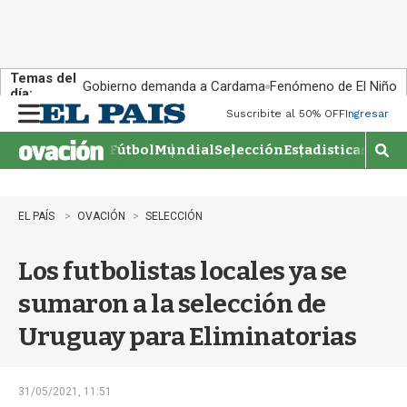
Temas del
Gobierno demanda a Cardama
Fenómeno de El Niño
día:
Suscribite al 50% OFF
Ingresar
M
e
Fútbol
Mundial
Selección
Estadisticas
Agen
n
M
u
o
s
t
EL PAÍS
OVACIÓN
SELECCIÓN
r
a
Los futbolistas locales ya se
r
b
sumaron a la selección de
�
s
Uruguay para Eliminatorias
q
u
e
d
31/05/2021, 11:51